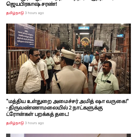
ஜெயபிரகாஷ் சரண்!
3 hours ago
தமிழ்நாடு
"மத்திய உள்துறை அமைச்சர் அமித் ஷா வருகை!"
- திருவண்ணாமலையில் 2 நாட்களுக்கு
ட்ரோன்கள் பறக்கத் தடை!
3 hours ago
தமிழ்நாடு