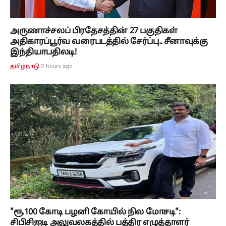
அருணாச்சலப் பிரதேசத்தின் 27 பகுதிகள்
அதிகாரப்பூர்வ வரைபடத்தில் சேர்ப்பு.. சீனாவுக்கு
இந்தியாபதிலடி!
2 hours ago
தமிழ்நாடு
"ரூ.100 கோடி பழனி கோயில் நில மோசடி":
சிபிசிஐடி அலுவலகத்தில் பத்திர எழுத்தாளர்