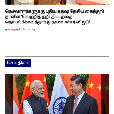
நெசவாளர்களுக்கு புதிய கதவு! தேசிய கைத்தறி
நாளில் 'வெற்றித் தறி' திட்டத்தை
தொடங்கிவைத்தார் முதலமைச்சர் விஜய்!
5 hours ago
தமிழ்நாடு
செய்திகள்