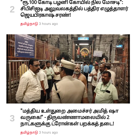
"ரூ.100 கோடி பழனி கோயில் நில மோசடி":
சிபிசிஐடி அலுவலகத்தில் பத்திர எழுத்தாளர்
ஜெயபிரகாஷ் சரண்!
3 hours ago
தமிழ்நாடு
"மத்திய உள்துறை அமைச்சர் அமித் ஷா
வருகை!" - திருவண்ணாமலையில் 2
நாட்களுக்கு ட்ரோன்கள் பறக்கத் தடை!
3 hours ago
தமிழ்நாடு