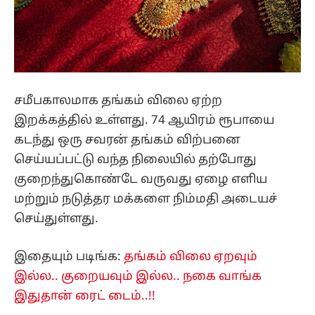
சமீபகாலமாக தங்கம் விலை ஏற்ற
இறக்கத்தில் உள்ளது. 74 ஆயிரம் ரூபாயை
கடந்து ஒரு சவரன் தங்கம் விற்பனை
செய்யப்பட்டு வந்த நிலையில் தற்போது
குறைந்துகொண்டே வருவது ஏழை எளிய
மற்றும் நடுத்தர மக்களை நிம்மதி அடையச்
செய்துள்ளது.
இதையும் படிங்க:
தங்கம் விலை ஏறவும்
இல்ல.. குறையவும் இல்ல.. நகை வாங்க
இதுதான் ரைட் டைம்..!!