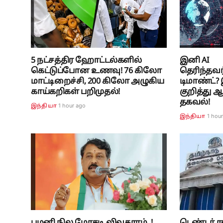
5 நட்சத்திர ஹோட்டல்களில்
இனி AI
கெட்டுப்போன உணவு! 76 கிலோ
தெரிந்தவர
மாட்டிறைச்சி, 200 கிலோ அழுகிய
டிமாண்ட்
காய்கறிகள் பறிமுதல்!
குறித்து
தகவல்!
1 hour ago
இந்தியா
1 hou
இந்தியா
பழனி நில மோசடி விவகாரம்..!
டெண்டர் ர