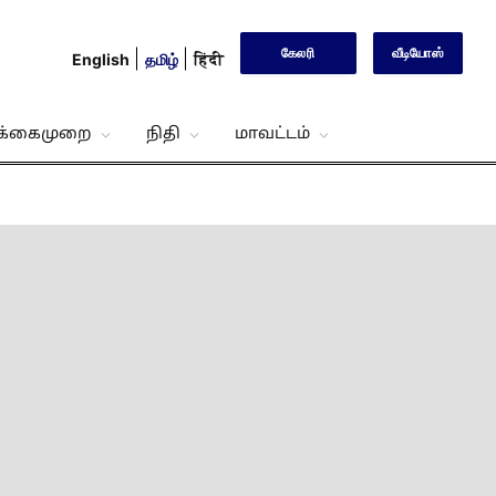
கேலரி
வீடியோஸ்
English
தமிழ்
हिंदी
்க்கைமுறை
நிதி
மாவட்டம்