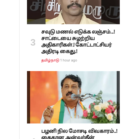
சவுடு மணல் எடுக்க லஞ்சம்...!
சாட்டையை சுழற்றிய
அதிகாரிகள்.! கோட்டாட்சியர்
அதிரடி கைது.!
1 hour ago
தமிழ்நாடு
பழனி நில மோசடி விவகாரம்..!
கைதான அன்வர்தீன்