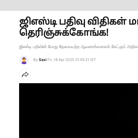
ஜிஎஸ்டி பதிவு விதிகள் 
தெரிஞ்சுக்கோங்க!
ஜிஎஸ்டி பதிவின் போது தேவையற்ற ஆவணங்களைக் கேட்கும் அதிகார
By
Sasi
Fri, 18 Apr 2025 21:55:21 IST