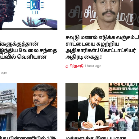
சவுடு மணல் எடுக்க லஞ்சம்...!
்களுக்குத்தான்
சாட்டையை சுழற்றிய
? இந்திய வேலை சந்தை
அதிகாரிகள்.! கோட்டாட்சியர்
 ஆய்வில் வெளியான
அதிரடி கைது.!
1 hour ago
தமிழ்நாடு
r ago
த்து பின்னணியில் 10%
மக்களுக்கு இடையூறாக