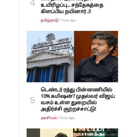
உயிரிழப்பு... சந்தேகத்தை
கிளப்பிய நயினார்..!!
1 hour ago
தமிழ்நாடு
டெண்டர் ரத்து பின்னணியில்
10% கமிஷன்? முதல்வர் விஜய்
வசம் உள்ள துறையில்
அதிர்ச்சி குற்றச்சாட்டு!
1 hour ago
அரசியல்