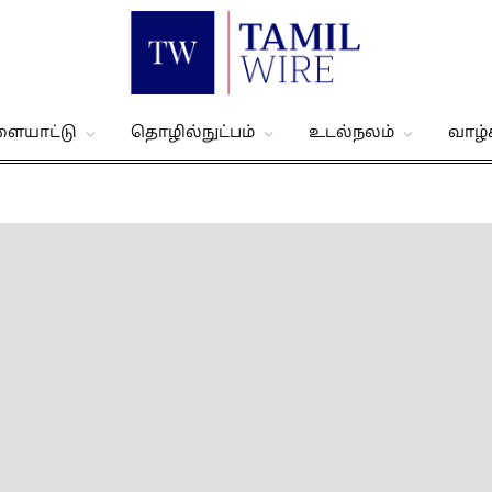
ளையாட்டு
தொழில்நுட்பம்
உடல்நலம்
வாழ