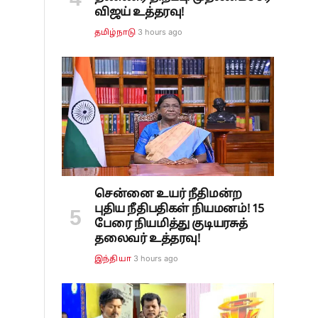
விஜய் உத்தரவு!
ு
3 hours ago
தமிழ்நாடு
சென்னை உயர் நீதிமன்ற
புதிய நீதிபதிகள் நியமனம்! 15
பேரை நியமித்து குடியரசுத்
தலைவர் உத்தரவு!
3 hours ago
இந்தியா