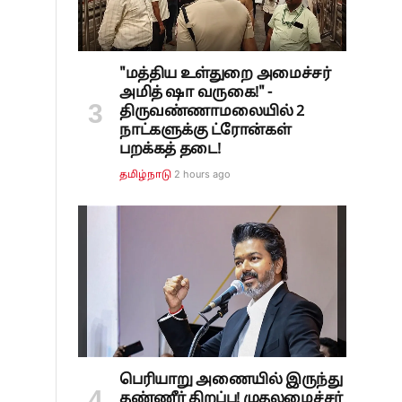
"மத்திய உள்துறை அமைச்சர்
அமித் ஷா வருகை!" -
திருவண்ணாமலையில் 2
நாட்களுக்கு ட்ரோன்கள்
பறக்கத் தடை!
2 hours ago
தமிழ்நாடு
பெரியாறு அணையில் இருந்து
தண்ணீர் திறப்பு! முதலமைச்சர்