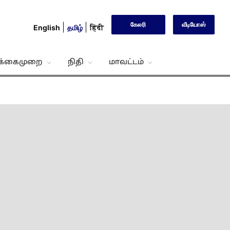
கேலரி
வீடியோஸ்
English
தமிழ்
हिंदी
்க்கைமுறை
நிதி
மாவட்டம்