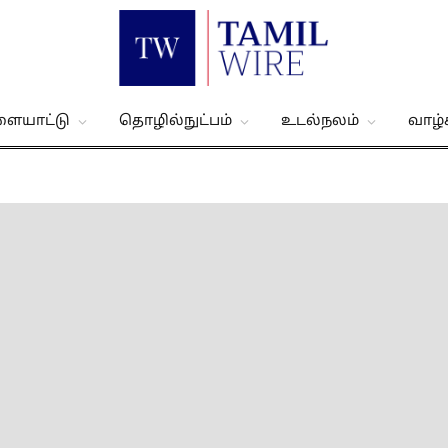
ளையாட்டு
தொழில்நுட்பம்
உடல்நலம்
வாழ