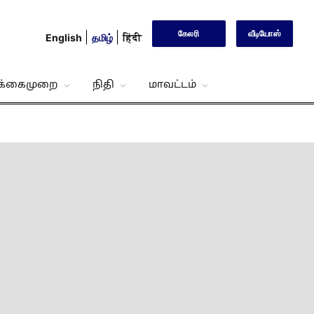
கேலரி
வீடியோஸ்
English
தமிழ்
हिंदी
்க்கைமுறை
நிதி
மாவட்டம்