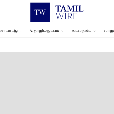
ளையாட்டு
தொழில்நுட்பம்
உடல்நலம்
வாழ