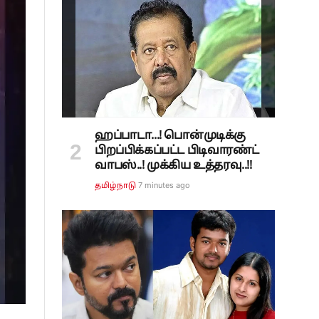
ஹப்பாடா...! பொன்முடிக்கு
பிறப்பிக்கப்பட்ட பிடிவாரண்ட்
வாபஸ்..! முக்கிய உத்தரவு..!!
7 minutes ago
தமிழ்நாடு