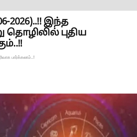
2026)..!! இந்த
று தொழிலில் புதிய
..!!
வாக பார்க்கலாம்..!