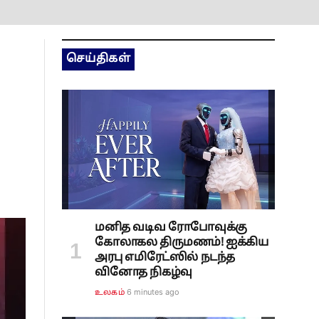
செய்திகள்
மனித வடிவ ரோபோவுக்கு
கோலாகல திருமணம்! ஐக்கிய
அரபு எமிரேட்ஸில் நடந்த
வினோத நிகழ்வு
6 minutes ago
உலகம்