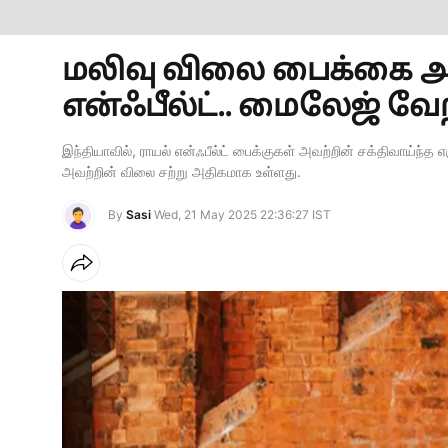
மலிவு விலை பைக்கை அறி
என்ஃபீல்ட்.. மைலேஜ் வே
இந்தியாவில், ராயல் என்ஃபீல்ட் பைக்குகள் அவற்றின் சக்திவாய்ந்த 
அவற்றின் விலை சற்று அதிகமாக உள்ளது.
By
Sasi
Wed, 21 May 2025 22:36:27 IST