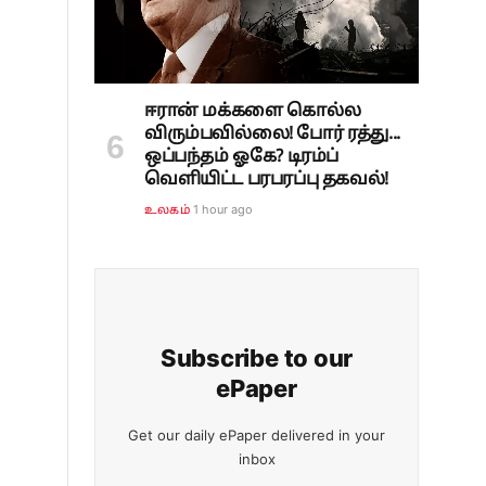
ஈரான் மக்களை கொல்ல
விரும்பவில்லை! போர் ரத்து...
ஒப்பந்தம் ஓகே? டிரம்ப்
வெளியிட்ட பரபரப்பு தகவல்!
1 hour ago
உலகம்
Subscribe to our
ePaper
Get our daily ePaper delivered in your
inbox