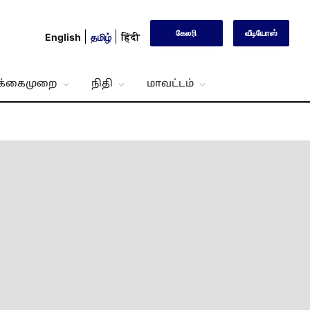
கேலரி
வீடியோஸ்
English
தமிழ்
हिंदी
்க்கைமுறை
நிதி
மாவட்டம்