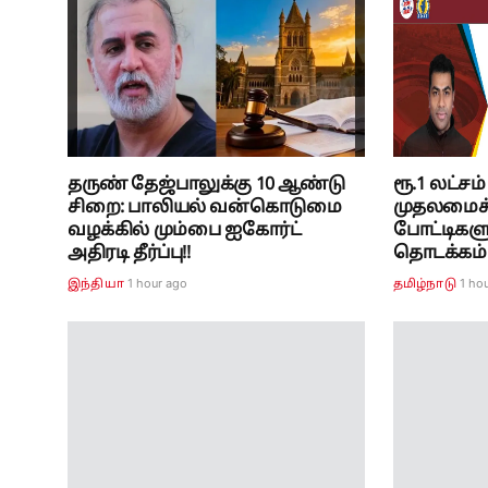
தருண் தேஜ்பாலுக்கு 10 ஆண்டு
ரூ.1 லட்சம
சிறை: பாலியல் வன்கொடுமை
முதலமைச்
வழக்கில் மும்பை ஐகோர்ட்
போட்டிகள
அதிரடி தீர்ப்பு!!
தொடக்கம்
1 hour ago
1 ho
இந்தியா
தமிழ்நாடு