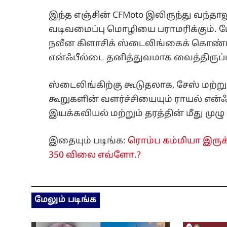
இந்த எஞ்சின் CFMoto இலிருந்து வந்தா
வடிவமைப்பு மொழியை பராமரிக்கும். 
நவீன கிளாசிக் ஸ்டைலிங்கைக் கொண்டிர
என்ஃபீல்டை தனித்துவமாக வைத்திருப்
ஸ்டைலிங்கிற்கு கூடுதலாக, சேஸ் மற்ற
கூறுகளின் வளர்ச்சியையும் ராயல் என்ஃ
இயக்கவியல் மற்றும் தரத்தின் மீது முழு
இதையும் படிங்க:
ரொம்ப கம்மியா இருக்க
350 விலை எவ்ளோ.?
மேலும் படிங்க