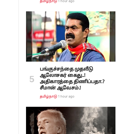
1 hour ago
தமிழ்நாடு
பங்குச்சந்தை முதலீடு
ஆலோசகர் கைது..!
அதிகாரத்தை திணிப்பதா.?
சீமான் ஆவேசம்.!
1 hour ago
தமிழ்நாடு