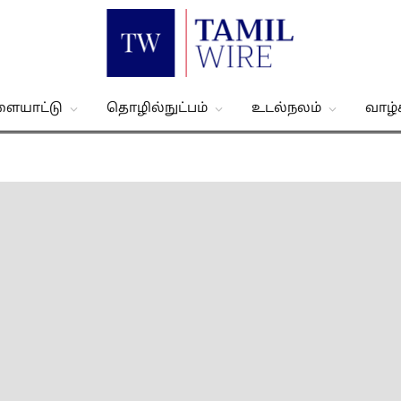
ளையாட்டு
தொழில்நுட்பம்
உடல்நலம்
வாழ