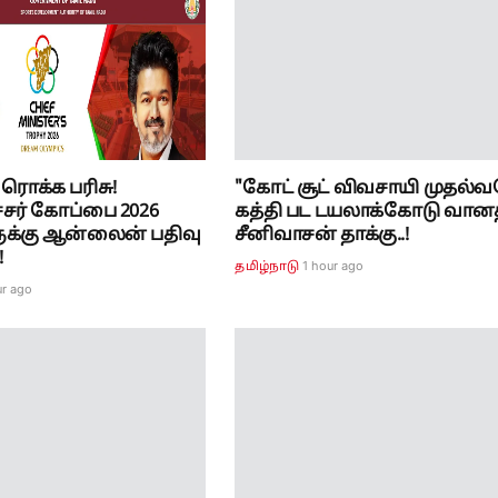
் ரொக்க பரிசு!
"கோட் சூட் விவசாயி முதல்வரே
சர் கோப்பை 2026
கத்தி பட டயலாக்கோடு வான
ுக்கு ஆன்லைன் பதிவு
சீனிவாசன் தாக்கு..!
!
1 hour ago
தமிழ்நாடு
ur ago