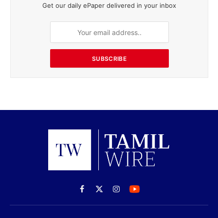
Get our daily ePaper delivered in your inbox
SUBSCRIBE
Facebook
X
Instagram
(Twitter)