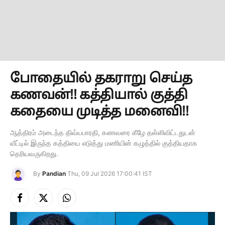
போதையில் தகராறு செய்த
கணவன்!! கத்தியால் குத்தி
கதையை முடித்த மனைவி!!
ஆத்திரம் அடைந்த திவ்யபாரதி, கணவரை கீழே தள்ளிவிட்டதுடன்
வீட்டில் இருந்த கத்தியை எடுத்து மணியின் கழுத்தில் குத்தியதாக
தெரியவருகிறது.
By
Pandian
Thu, 09 Jul 2026 17:00:41 IST
Facebook
X
Instagram
(Twitter)