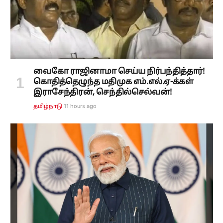
வைகோ ராஜினாமா செய்ய நிர்பந்தித்தார்!
கொதித்தெழுந்த மதிமுக எம்.எல்.ஏ-க்கள்
இராசேந்திரன், செந்தில்செல்வன்!
11 hours ago
தமிழ்நாடு