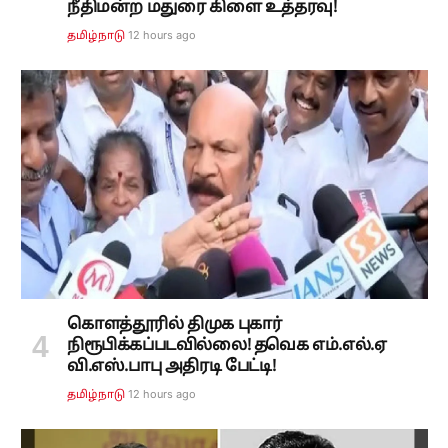
நீதிமன்ற மதுரை கிளை உத்தரவு!
12 hours ago
தமிழ்நாடு
கொளத்தூரில் திமுக புகார்
நிரூபிக்கப்படவில்லை! தவெக எம்.எல்.ஏ
வி.எஸ்.பாபு அதிரடி பேட்டி!
12 hours ago
தமிழ்நாடு