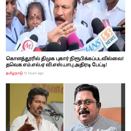
கொளத்தூரில் திமுக புகார் நிரூபிக்கப்படவில்லை!
தவெக எம்.எல்.ஏ வி.எஸ்.பாபு அதிரடி பேட்டி!
12 hours ago
தமிழ்நாடு