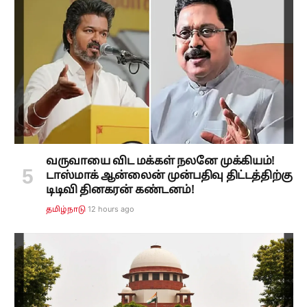
வருவாயை விட மக்கள் நலனே முக்கியம்!
டாஸ்மாக் ஆன்லைன் முன்பதிவு திட்டத்திற்கு
டிடிவி தினகரன் கண்டனம்!
12 hours ago
தமிழ்நாடு