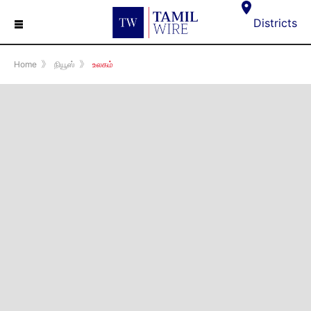
☰
Districts
Home
》
நியூஸ்
》
உலகம்