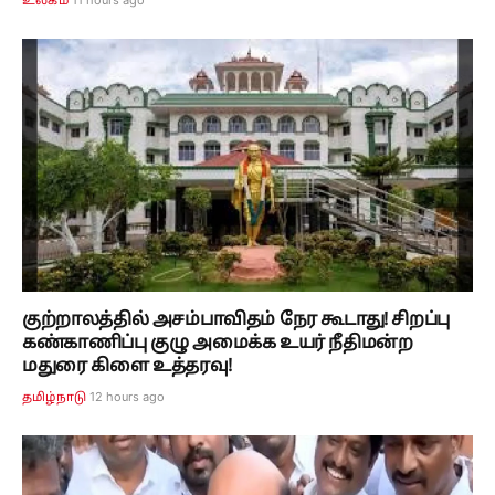
11 hours ago
உலகம்
குற்றாலத்தில் அசம்பாவிதம் நேர கூடாது! சிறப்பு
கண்காணிப்பு குழு அமைக்க உயர் நீதிமன்ற
மதுரை கிளை உத்தரவு!
12 hours ago
தமிழ்நாடு