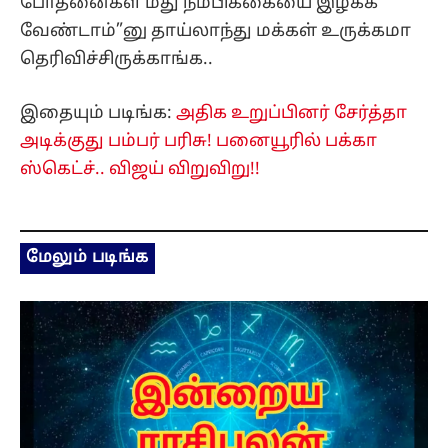
போதனைகள் மீது நம்பிக்கையை இழக்க
வேண்டாம்”னு தாய்லாந்து மக்கள் உருக்கமா
தெரிவிச்சிருக்காங்க..
இதையும் படிங்க:
அதிக உறுப்பினர் சேர்த்தா
அடிக்குது பம்பர் பரிசு! பனையூரில் பக்கா
ஸ்கெட்ச்.. விஜய் விறுவிறு!!
மேலும் படிங்க