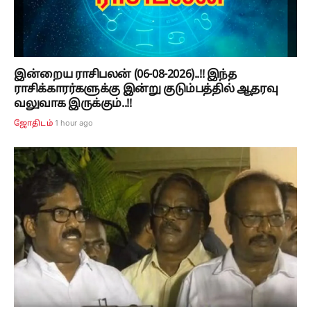
இன்றைய ராசிபலன் (06-08-2026)..!! இந்த
ராசிக்காரர்களுக்கு இன்று குடும்பத்தில் ஆதரவு
வலுவாக இருக்கும்..!!
1 hour ago
ஜோதிடம்