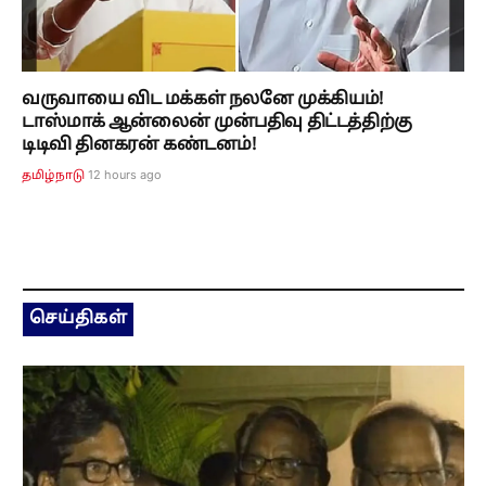
வருவாயை விட மக்கள் நலனே முக்கியம்!
டாஸ்மாக் ஆன்லைன் முன்பதிவு திட்டத்திற்கு
டிடிவி தினகரன் கண்டனம்!
12 hours ago
தமிழ்நாடு
செய்திகள்