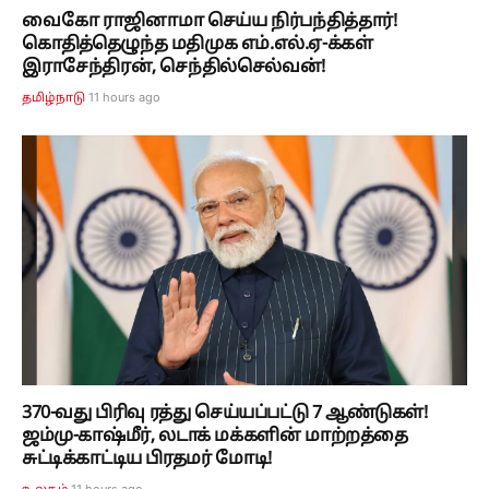
வைகோ ராஜினாமா செய்ய நிர்பந்தித்தார்!
கொதித்தெழுந்த மதிமுக எம்.எல்.ஏ-க்கள்
இராசேந்திரன், செந்தில்செல்வன்!
11 hours ago
தமிழ்நாடு
370-வது பிரிவு ரத்து செய்யப்பட்டு 7 ஆண்டுகள்!
ஜம்மு-காஷ்மீர், லடாக் மக்களின் மாற்றத்தை
சுட்டிக்காட்டிய பிரதமர் மோடி!