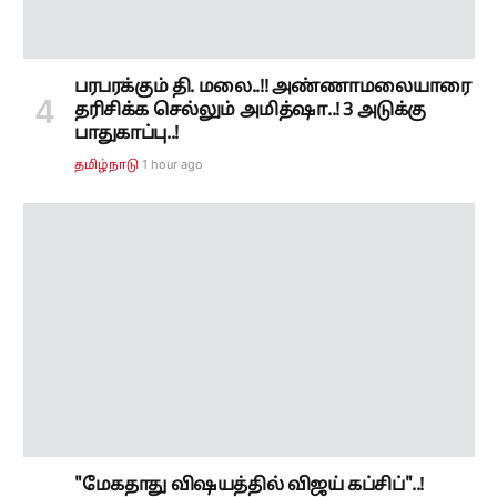
பரபரக்கும் தி. மலை..!! அண்ணாமலையாரை
தரிசிக்க செல்லும் அமித்ஷா..! 3 அடுக்கு
பாதுகாப்பு..!
1 hour ago
தமிழ்நாடு
"மேகதாது விஷயத்தில் விஜய் கப்சிப்"..!