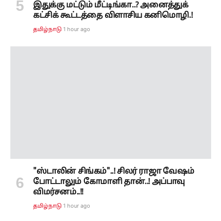
இதுக்கு மட்டும் மீட்டிங்கா..? அனைத்துக்
கட்சிக் கூட்டத்தை விளாசிய கனிமொழி.!
1 hour ago
தமிழ்நாடு
"ஸ்டாலின் சிங்கம்"..! சிலர் ராஜா வேஷம்
போட்டாலும் கோமாளி தான்..! அப்பாவு
விமர்சனம்..!!
1 hour ago
தமிழ்நாடு