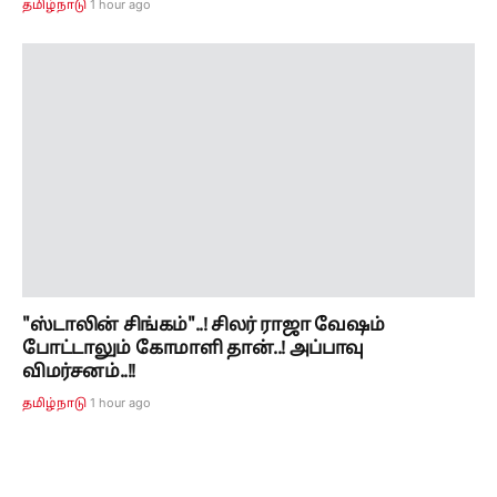
1 hour ago
தமிழ்நாடு
"ஸ்டாலின் சிங்கம்"..! சிலர் ராஜா வேஷம்
போட்டாலும் கோமாளி தான்..! அப்பாவு
விமர்சனம்..!!
1 hour ago
தமிழ்நாடு