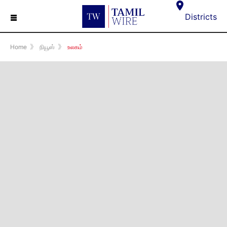
☰
Districts
Home
》
நியூஸ்
》
உலகம்