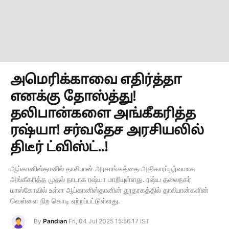
அமெரிக்காவை எதிர்த்தா
எனக்கு தோஸ்த்து!
தலிபான்களை அங்கீகரித்த
ரஷ்யா! சர்வதேச அரசியலில்
திடீர் ட்விஸ்ட்..!
ஆப்கானிஸ்தானில் தாலிபான் அரசாங்கத்தை அதிகாரப்பூர்வமாக
அங்கீகரித்த முதல் நாடாக ரஷ்யா மாறியுள்ளது. ரஷ்ய தலைநகர்
மாஸ்கோவில் உள்ள ஆப்கானிஸ்தானின் தூதரகத்தில் தாலிபான்களின்
வெள்ளை நிற கொடி ஏற்றப்பட்டுள்ளது.
By
Pandian
Fri, 04 Jul 2025 15:56:17 IST