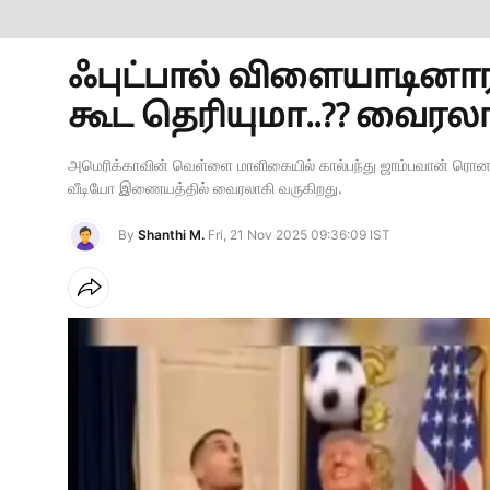
ஃபுட்பால் விளையாடினாரா அ
கூட தெரியுமா..?? வைரலாக
அமெரிக்காவின் வெள்ளை மாளிகையில் கால்பந்து ஜாம்பவான் ரொனால்
வீடியோ இணையத்தில் வைரலாகி வருகிறது.
By
Shanthi M.
Fri, 21 Nov 2025 09:36:09 IST