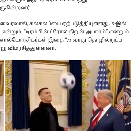
ருகின்றனர்.
ைரலாகி, கலகலப்பை ஏற்படுத்தியுள்ளது. X-இல்
்றும், “டிரம்பின் ட்ரோல் திறன் அபாரம்” என்றும்
ரொனால்டோ ரசிகர்கள் இதை “அவரது தொழில்நுட்ப
 விமர்சித்துள்ளனர்.