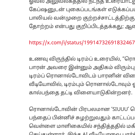
ஓவல் அலுவலகத்தில் நடந்த உரையாடலுக்
கேப்ஷனுடன் புகைப்படங்கள் எடுக்கப
பாலியல் வன்முறை குற்றச்சாட்டத்திற்க
தோற்றம் என்பது குறிப்பிடத்தக்கது; ஆ
https://x.com/i/status/1991473269183246
உணவு விருந்தில் டிரம்ப் உரையில், 
பாரன் அவரை இன்னும் அதிகம் விரும்பு
டிரம்ப் ரொனால்டோவிடம் பாரனின் விளை
வீடியோவில், டிரம்பும் ரொனால்டோவும
கால்பந்தை தட்டி விளையாடுகின்றனர்.
ரொனால்டோவின் பிரபலமான ‘SIUUU’ கொண்
பந்தைப் பின்னிச் சுழற்றுவதும் காட்டப
வெள்ளை மாளிகையில் சந்தித்ததில் மகிழ்ச
செய்துள்ளார். இந்த AI வீடியோவை பார்த்