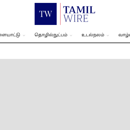
ளையாட்டு
தொழில்நுட்பம்
உடல்நலம்
வாழ