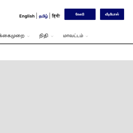
கேலரி
வீடியோஸ்
English
தமிழ்
हिंदी
்க்கைமுறை
நிதி
மாவட்டம்