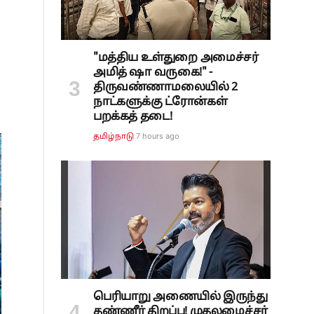
"மத்திய உள்துறை அமைச்சர்
அமித் ஷா வருகை!" -
திருவண்ணாமலையில் 2
நாட்களுக்கு ட்ரோன்கள்
பறக்கத் தடை!
7 hours ago
தமிழ்நாடு
பெரியாறு அணையில் இருந்து
தண்ணீர் திறப்பு! முதலமைச்சர்