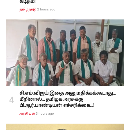
கடிதம்!
2 hours ago
தமிழ்நாடு
சி.எம்.விஜய் இதை அனுமதிக்கக்கூடாது...
மீறினால்... தமிழக அரசுக்கு
பி.ஆர்.பாண்டியன் எச்சரிக்கை...!
3 hours ago
அரசியல்