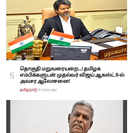
தொகுதி மறுவரையறை...! தமிழக
எம்பிக்களுடன் முதல்வர் விஜய் ஆகஸ்ட் 8-ல்
அவசர ஆலோசனை!
3 hours ago
தமிழ்நாடு