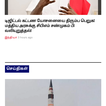
டிஜிட்டல் கட்டண யோசனையை திரும்ப பெறுக!
மத்திய அரசுக்கு சிபிஎம் சண்முகம் பி
வலியுறுத்தல்!
3 hours ago
இந்தியா
செய்திகள்