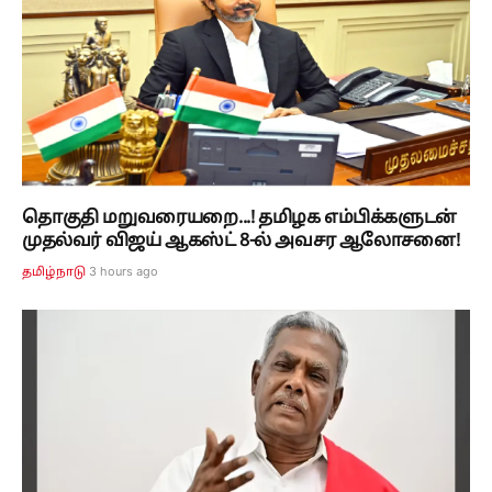
தொகுதி மறுவரையறை...! தமிழக எம்பிக்களுடன்
முதல்வர் விஜய் ஆகஸ்ட் 8-ல் அவசர ஆலோசனை!
3 hours ago
தமிழ்நாடு