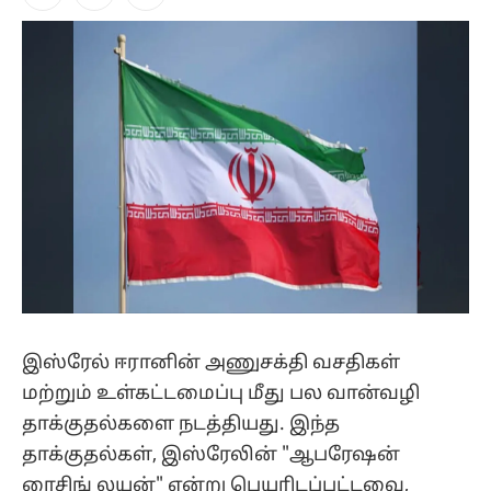
Facebook
X
Instagram
(Twitter)
இஸ்ரேல் ஈரானின் அணுசக்தி வசதிகள்
மற்றும் உள்கட்டமைப்பு மீது பல வான்வழி
தாக்குதல்களை நடத்தியது. இந்த
தாக்குதல்கள், இஸ்ரேலின் "ஆபரேஷன்
ரைசிங் லயன்" என்று பெயரிடப்பட்டவை,