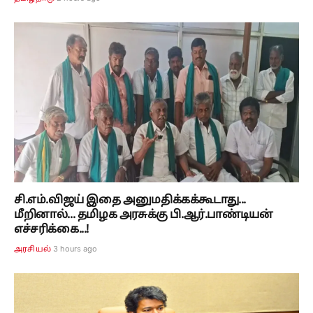
சி.எம்.விஜய் இதை அனுமதிக்கக்கூடாது...
மீறினால்... தமிழக அரசுக்கு பி.ஆர்.பாண்டியன்
எச்சரிக்கை...!
3 hours ago
அரசியல்