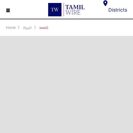
☰
Districts
Home
》
நியூஸ்
》
உலகம்