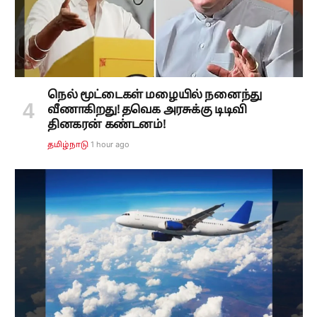
நெல் மூட்டைகள் மழையில் நனைந்து
வீணாகிறது! தவெக அரசுக்கு டிடிவி
தினகரன் கண்டனம்!
1 hour ago
தமிழ்நாடு