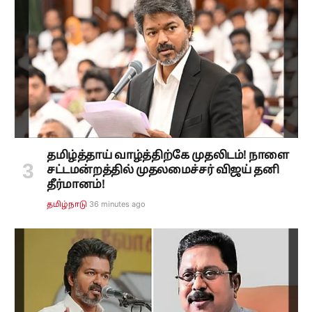
தமிழ்த்தாய் வாழ்த்திற்கே முதலிடம்! நாளை
சட்டமன்றத்தில் முதலமைச்சர் விஜய் தனி
தீர்மானம்!
36 minutes ago
தமிழ்நாடு