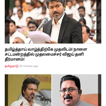
தமிழ்த்தாய் வாழ்த்திற்கே முதலிடம்! நாளை
சட்டமன்றத்தில் முதலமைச்சர் விஜய் தனி
தீர்மானம்!
36 minutes ago
தமிழ்நாடு