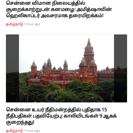
சென்னை விமான நிலையத்தில்
சூறைக்காற்றுடன் கனமழை: அமித்ஷாவின்
ஹெலிகாப்டர் அவசரமாக தரையிறக்கம்!
1 hour ago
தமிழ்நாடு
சென்னை உயர் நீதிமன்றத்தில் புதிதாக 15
நீதிபதிகள் பதவியேற்பு: காலியிடங்கள் 9 ஆகக்
குறைந்தது!
1 hour ago
தமிழ்நாடு