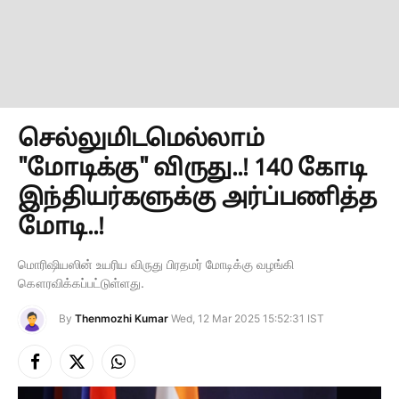
செல்லுமிடமெல்லாம்
"மோடிக்கு" விருது..! 140 கோடி
இந்தியர்களுக்கு அர்ப்பணித்த
மோடி..!
மொரிஷியஸின் உயரிய விருது பிரதமர் மோடிக்கு வழங்கி
கௌரவிக்கப்பட்டுள்ளது.
By
Thenmozhi Kumar
Wed, 12 Mar 2025 15:52:31 IST
Facebook
X
Instagram
(Twitter)