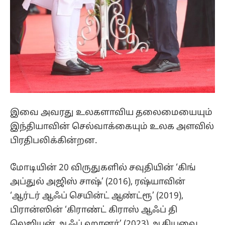
இவை அவரது உலகளாவிய தலைமையையும்
இந்தியாவின் செல்வாக்கையும் உலக அளவில்
பிரதிபலிக்கின்றன.
மோடியின் 20 விருதுகளில் சவுதியின் ‘கிங்
அப்துல் அஜிஸ் சாஷ்’ (2016), ரஷ்யாவின்
‘ஆர்டர் ஆஃப் செயின்ட் ஆண்ட்ரூ’ (2019),
பிரான்ஸின் ‘கிராண்ட் கிராஸ் ஆஃப் தி
லெஜியன் ஆஃப் ஹானர்’ (2023) ஆகியவை