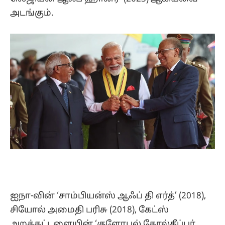
அடங்கும்.
ஐநா-வின் ‘சாம்பியன்ஸ் ஆஃப் தி எர்த்’ (2018),
சியோல் அமைதி பரிசு (2018), கேட்ஸ்
அறக்கட்டளையின் ‘குளோபல் கோல்கீப்பர்