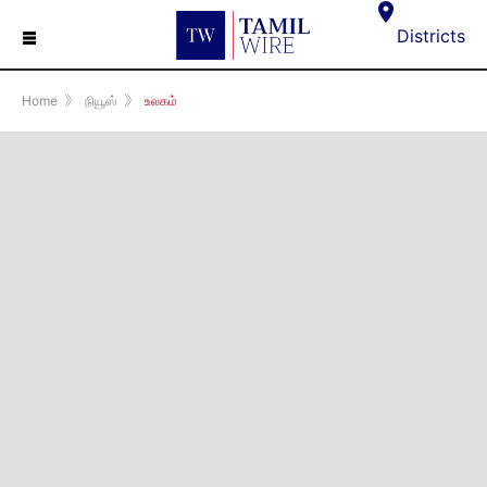
☰
Districts
Home
》
நியூஸ்
》
உலகம்