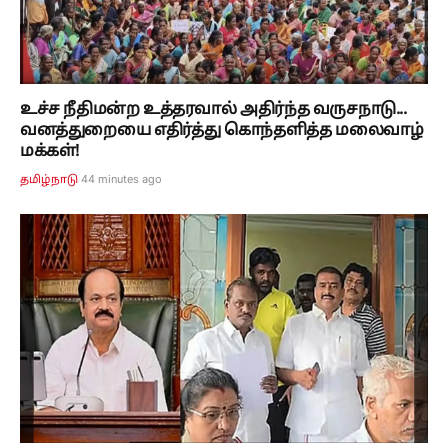
உச்ச நீதிமன்ற உத்தரவால் அதிர்ந்த வருசநாடு...
வனத்துறையை எதிர்த்து கொந்தளித்த மலைவாழ்
மக்கள்!
44 minutes ago
தமிழ்நாடு