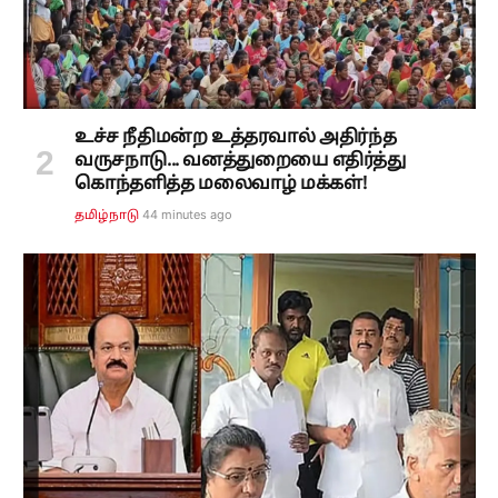
உச்ச நீதிமன்ற உத்தரவால் அதிர்ந்த
வருசநாடு... வனத்துறையை எதிர்த்து
கொந்தளித்த மலைவாழ் மக்கள்!
44 minutes ago
தமிழ்நாடு