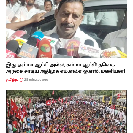
இது அம்மா ஆட்சி அல்ல, சும்மா ஆட்சி! தவெக
அரசை சாடிய அதிமுக எம்.எல்.ஏ ஓ.எஸ். மணியன்!
28 minutes ago
தமிழ்நாடு