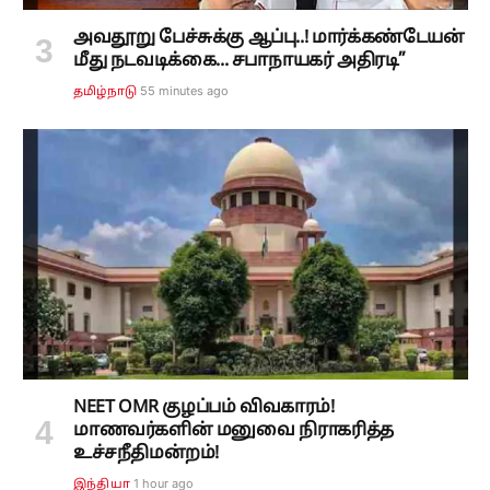
அவதூறு பேச்சுக்கு ஆப்பு..! மார்க்கண்டேயன்
மீது நடவடிக்கை... சபாநாயகர் அதிரடி”
55 minutes ago
தமிழ்நாடு
NEET OMR குழப்பம் விவகாரம்!
மாணவர்களின் மனுவை நிராகரித்த
உச்சநீதிமன்றம்!
1 hour ago
இந்தியா