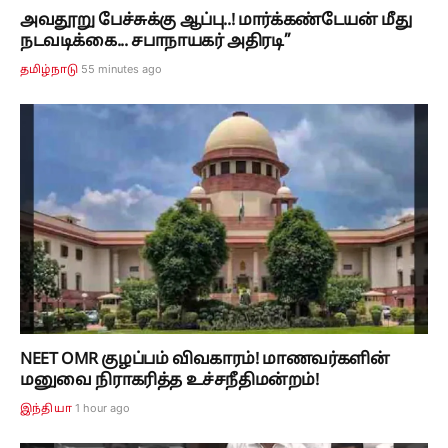
அவதூறு பேச்சுக்கு ஆப்பு..! மார்க்கண்டேயன் மீது
நடவடிக்கை... சபாநாயகர் அதிரடி”
55 minutes ago
தமிழ்நாடு
NEET OMR குழப்பம் விவகாரம்! மாணவர்களின்
மனுவை நிராகரித்த உச்சநீதிமன்றம்!
1 hour ago
இந்தியா