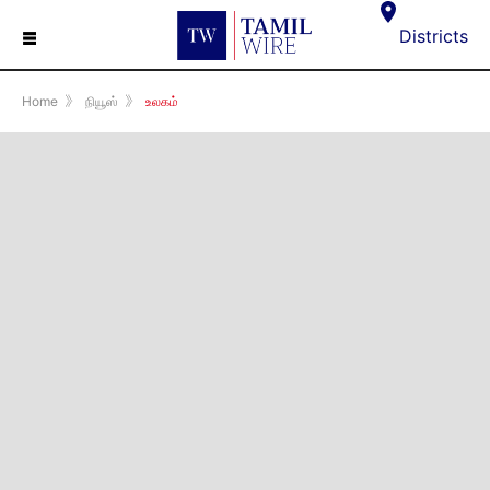
☰
Districts
Home
》
நியூஸ்
》
உலகம்