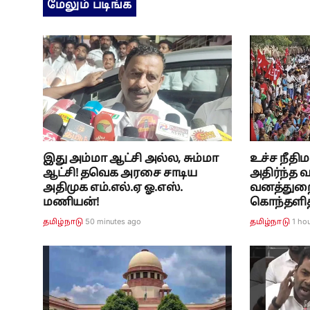
மேலும் படிங்க
இது அம்மா ஆட்சி அல்ல, சும்மா
உச்ச நீதி
ஆட்சி! தவெக அரசை சாடிய
அதிர்ந்த வ
அதிமுக எம்.எல்.ஏ ஓ.எஸ்.
வனத்துறை
மணியன்!
கொந்தளித
50 minutes ago
1 ho
தமிழ்நாடு
தமிழ்நாடு