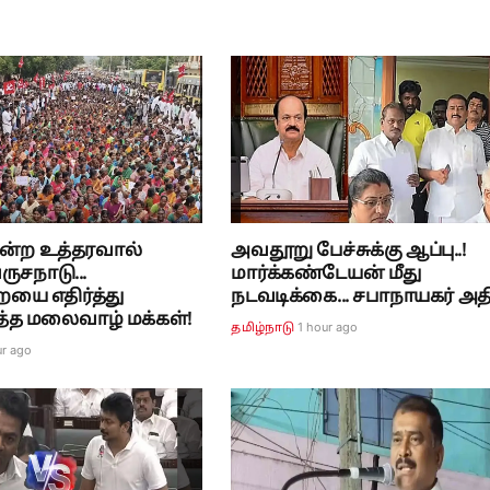
மன்ற உத்தரவால்
அவதூறு பேச்சுக்கு ஆப்பு..!
ருசநாடு...
மார்க்கண்டேயன் மீது
யை எதிர்த்து
நடவடிக்கை... சபாநாயகர் அதி
்த மலைவாழ் மக்கள்!
1 hour ago
தமிழ்நாடு
ur ago