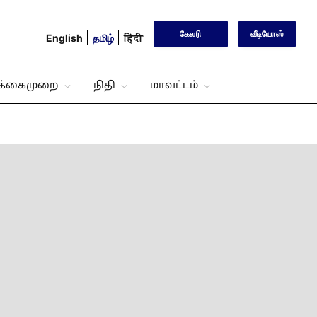
கேலரி
வீடியோஸ்
English
தமிழ்
हिंदी
்க்கைமுறை
நிதி
மாவட்டம்