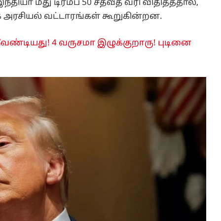
்தியா மீது டிரம்ப் 50 சதவீத வரி விதித்ததால்,
 அரசியல் வட்டாரங்கள் கூறுகின்றன.
வேண்டியது! 4 வருசமா இழுக்குறாரு! புடினை