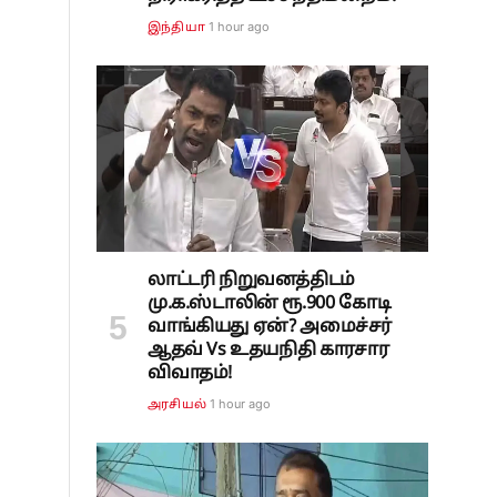
1 hour ago
இந்தியா
லாட்டரி நிறுவனத்திடம்
மு.க.ஸ்டாலின் ரூ.900 கோடி
வாங்கியது ஏன்? அமைச்சர்
ஆதவ் Vs உதயநிதி காரசார
விவாதம்!
1 hour ago
அரசியல்