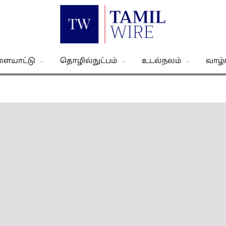
ளையாட்டு
தொழில்நுட்பம்
உடல்நலம்
வாழ