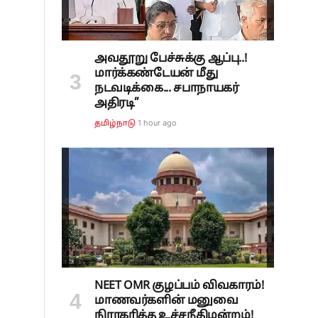
அவதூறு பேச்சுக்கு ஆப்பு..!
மார்க்கண்டேயன் மீது
நடவடிக்கை... சபாநாயகர்
அதிரடி”
ை
1 hour ago
தமிழ்நாடு
NEET OMR குழப்பம் விவகாரம்!
மாணவர்களின் மனுவை
நிராகரித்த உச்சநீதிமன்றம்!