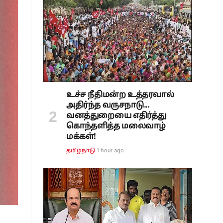
உச்ச நீதிமன்ற உத்தரவால்
அதிர்ந்த வருசநாடு...
வனத்துறையை எதிர்த்து
கொந்தளித்த மலைவாழ்
மக்கள்!
1 hour ago
தமிழ்நாடு