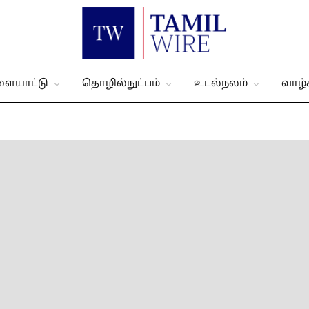
ளையாட்டு
தொழில்நுட்பம்
உடல்நலம்
வாழ