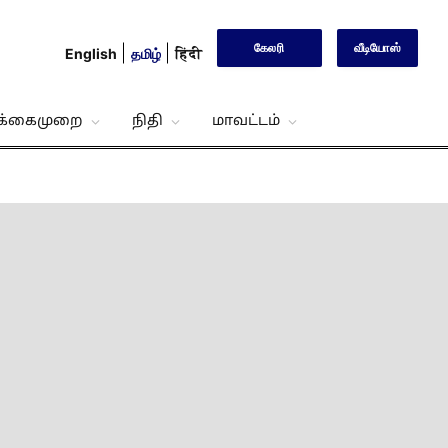
கேலரி
வீடியோஸ்
English
தமிழ்
हिंदी
்க்கைமுறை
நிதி
மாவட்டம்