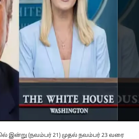
் இன்று (நவம்பர் 21) முதல் நவம்பர் 23 வரை