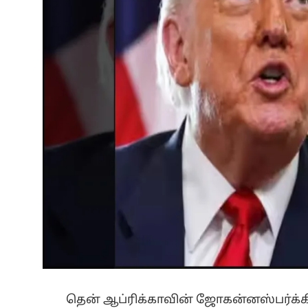
தென் ஆப்ரிக்காவின் ஜோகன்னஸ்பர்க்கில