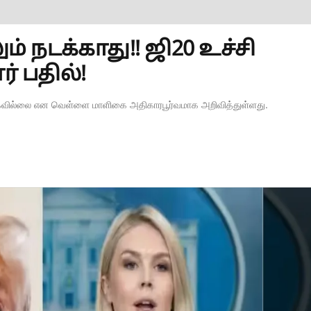
நடக்காது!! ஜி20 உச்சி
் பதில்!
கேற்கவில்லை என வெள்ளை மாளிகை அதிகாரபூர்வமாக அறிவித்துள்ளது.