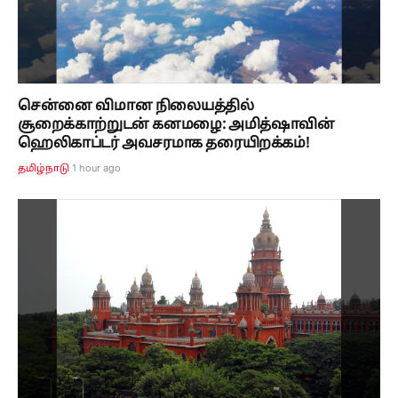
சென்னை விமான நிலையத்தில்
சூறைக்காற்றுடன் கனமழை: அமித்ஷாவின்
ஹெலிகாப்டர் அவசரமாக தரையிறக்கம்!
1 hour ago
தமிழ்நாடு