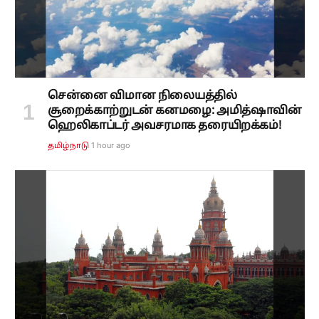
சென்னை விமான நிலையத்தில்
சூறைக்காற்றுடன் கனமழை: அமித்ஷாவின்
ஹெலிகாப்டர் அவசரமாக தரையிறக்கம்!
1 hour ago
தமிழ்நாடு