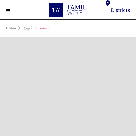
☰
Districts
Home
》
நியூஸ்
》
உலகம்