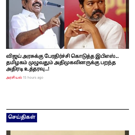
விஜய் அரசுக்கு பேரதிர்ச்சி கொடுத்த இபிஎஸ்...
தமிழகம் முழுவதும் அதிமுகவினருக்கு பறந்த
அதிரடி உத்தரவு...!
15 hours ago
அரசியல்
செய்திகள்