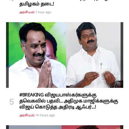
தமிழகம் தடை!
1 hour ago
அரசியல்
#BREAKING விஜயபாஸ்கர்களுக்கு
தவெகவில் பதவி... அதிமுக மாஜிக்களுக்கு
விஜய் கொடுத்த அதிரடி ஆஃபர்...!
14 hours ago
அரசியல்