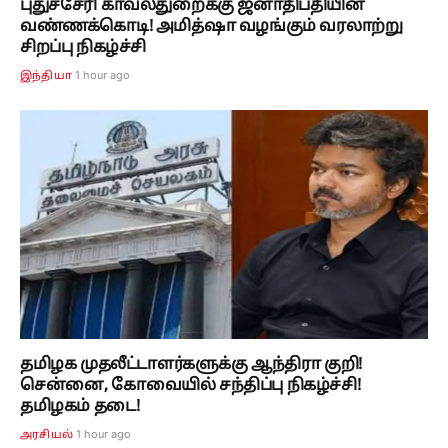
புதுச்சேரி காவல்துறைக்கு ஜனாதிபதியின்
வண்ணக்கொடி! அமித்ஷா வழங்கும் வரலாற்று
சிறப்பு நிகழ்ச்சி
1 hour ago
இந்தியா
தமிழக முதலீட்டாளர்களுக்கு ஆந்திரா குறி!
சென்னை, கோவையில் சந்திப்பு நிகழ்ச்சி!
தமிழகம் தடை!
1 hour ago
அரசியல்