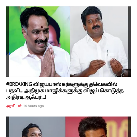
#BREAKING விஜயபாஸ்கர்களுக்கு தவெகவில்
பதவி... அதிமுக மாஜிக்களுக்கு விஜய் கொடுத்த
அதிரடி ஆஃபர்...!
14 hours ago
அரசியல்