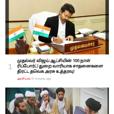
முதல்வர் விஜய் ஆட்சியின் 100 நாள்
ரிப்போர்ட்! துறை வாரியாக சாதனைகளை
திரட்ட தவெக அரசு உத்தரவு!
51 minutes ago
அரசியல்