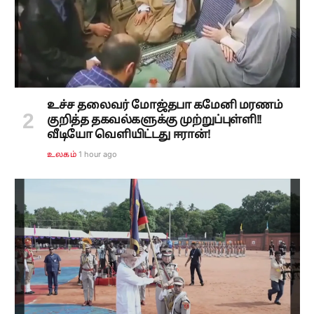
உச்ச தலைவர் மோஜ்தபா கமேனி மரணம்
குறித்த தகவல்களுக்கு முற்றுப்புள்ளி!!
வீடியோ வெளியிட்டது ஈரான்!
1 hour ago
உலகம்