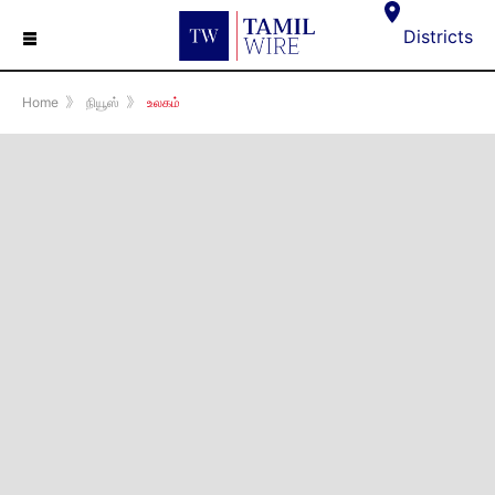
☰
Districts
Home
》
நியூஸ்
》
உலகம்