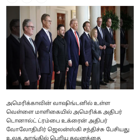
Facebook
X
Instagram
(Twitter)
அமெரிக்காவின் வாஷிங்டனில் உள்ள
வெள்ளை மாளிகையில் அமெரிக்க அதிபர்
டொனால்ட் ட்ரம்பை உக்ரைன் அதிபர்
வோலோதிமிர் ஜெலன்ஸ்கி சந்திச்சு பேசியது
உலக அரங்கில் பெரிய கவனத்தை