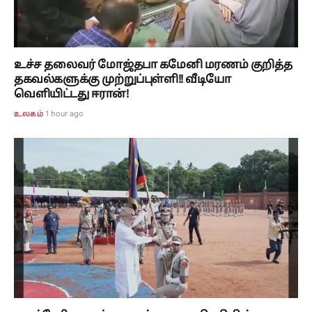
உச்ச தலைவர் மோஜ்தபா கமேனி மரணம் குறித்த
தகவல்களுக்கு முற்றுப்புள்ளி!! வீடியோ
வெளியிட்டது ஈரான்!
1 hour ago
உலகம்