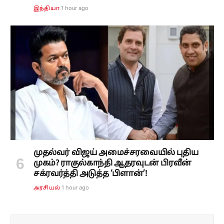
1 hour ago
இந்தியா
முதல்வர் விஜய் அமைச்சரவையில் புதிய
முகம்? ராகுல்காந்தி ஆதரவுடன் பிரவீன்
சக்ரவர்த்தி அடுத்த ‘பிளான்’!
1 hour ago
அரசியல்