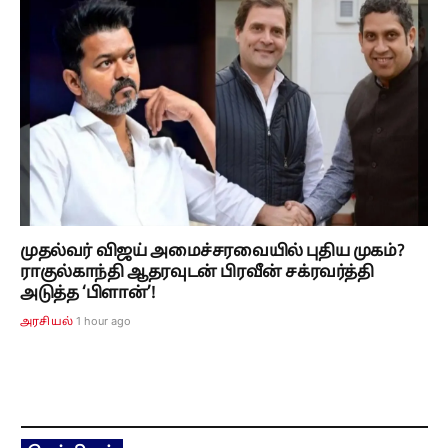
முதல்வர் விஜய் அமைச்சரவையில் புதிய முகம்?
ராகுல்காந்தி ஆதரவுடன் பிரவீன் சக்ரவர்த்தி
அடுத்த ‘பிளான்’!
1 hour ago
அரசியல்