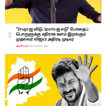
"Drugs-ஐ விடு, Sports-ஐ எடு" போதைப்
பொருளுக்கு எதிராக களம் இறங்கும்
முதல்வர் விஜய்! அதிரடி முடிவு!
58 minutes ago
அரசியல்