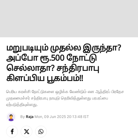
மறுபடியும் முதல்ல இருந்தா?
அப்போ ரூ.500 நோட்டு
செல்லாதா? சந்திரபாபு
கிளப்பிய பூகம்பம்!!
பெரிய கரன்சி நோட்டுகளை ஒழிக்க வேண்டும் என ஆந்திரப் பிரதேச
முதலமைச்சர் சந்திரபாபு நாயுடு தெரிவித்துள்ளது பரபரப்பை
ஏற்படுத்தியுள்ளது.
By
Raja
Mon, 09 Jun 2025 20:13:48 IST
Facebook
X
Instagram