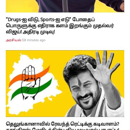
"Drugs-ஐ விடு, Sports-ஐ எடு" போதைப்
பொருளுக்கு எதிராக களம் இறங்கும் முதல்வர்
விஜய்! அதிரடி முடிவு!
58 minutes ago
அரசியல்
தெலுங்கானாவில் ரேவந்த் ரெட்டிக்கு கடிவாளம்?