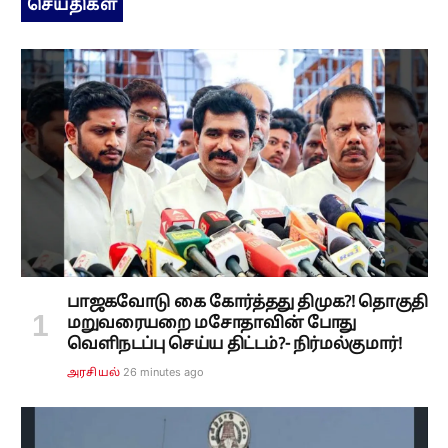
செய்திகள்
பாஜகவோடு கை கோர்த்தது திமுக?! தொகுதி
மறுவரையறை மசோதாவின் போது
வெளிநடப்பு செய்ய திட்டம்?- நிர்மல்குமார்!
26 minutes ago
அரசியல்