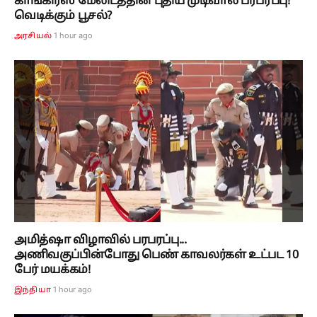
காங்கிரஸ் மேலிடத்தின் புதிய முடிவால் பரபரப்பு!
வெடிக்கும் பூசல்?
1 hour ago
அரசியல்
அமித்ஷா விழாவில் பரபரப்பு...
அணிவகுப்பின்போது பெண் காவலர்கள் உட்பட 10
பேர் மயக்கம்!
1 hour ago
இந்தியா