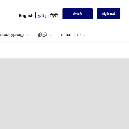
கேலரி
வீடியோஸ்
English
தமிழ்
हिंदी
்க்கைமுறை
நிதி
மாவட்டம்