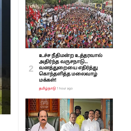
உச்ச நீதிமன்ற உத்தரவால்
அதிர்ந்த வருசநாடு...
வனத்துறையை எதிர்த்து
கொந்தளித்த மலைவாழ்
மக்கள்!
1 hour ago
தமிழ்நாடு