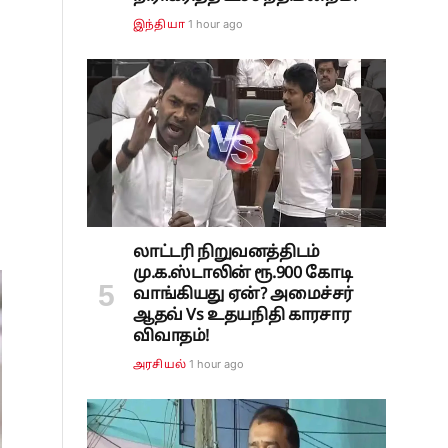
1 hour ago
இந்தியா
லாட்டரி நிறுவனத்திடம்
மு.க.ஸ்டாலின் ரூ.900 கோடி
வாங்கியது ஏன்? அமைச்சர்
ஆதவ் Vs உதயநிதி காரசார
விவாதம்!
1 hour ago
அரசியல்