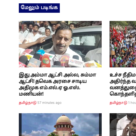
மேலும் படிங்க
இது அம்மா ஆட்சி அல்ல, சும்மா
உச்ச நீதி
ஆட்சி! தவெக அரசை சாடிய
அதிர்ந்த வ
அதிமுக எம்.எல்.ஏ ஓ.எஸ்.
வனத்துறை
மணியன்!
கொந்தளித
57 minutes ago
1 ho
தமிழ்நாடு
தமிழ்நாடு