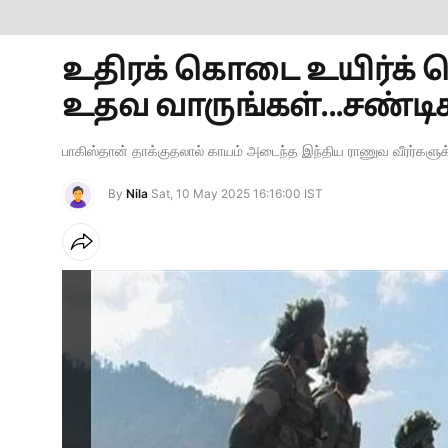
உதிரக் கொடை உயிர்க் க
உதவ வாருங்கள்...சண்டிகர
பாகிஸ்தான் தாக்குதலால் காயம் அடைந்த இந்திய ராணுவ வீரர்களுக்க
By
Nila
Sat, 10 May 2025 16:16:00 IST