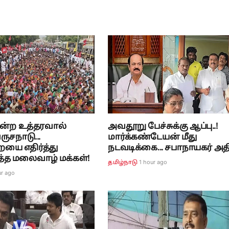
மன்ற உத்தரவால்
அவதூறு பேச்சுக்கு ஆப்பு..!
ருசநாடு...
மார்க்கண்டேயன் மீது
யை எதிர்த்து
நடவடிக்கை... சபாநாயகர் அதி
்த மலைவாழ் மக்கள்!
1 hour ago
தமிழ்நாடு
ur ago