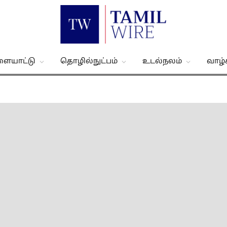
ளையாட்டு
தொழில்நுட்பம்
உடல்நலம்
வாழ