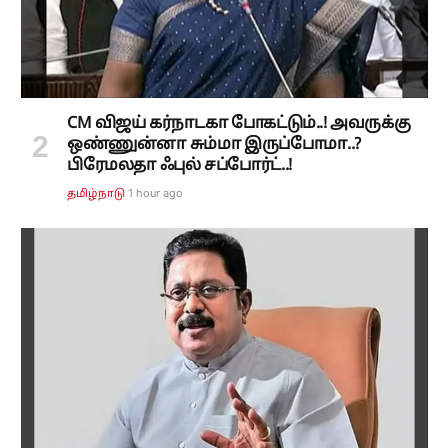
CM விஜய் கர்நாடகா போகட்டும்..! அவருக்கு
ஒண்ணுன்னா சும்மா இருப்போமா..?
பிரேமலதா ஃபுல் சப்போர்ட்..!
1 hour ago
தமிழ்நாடு