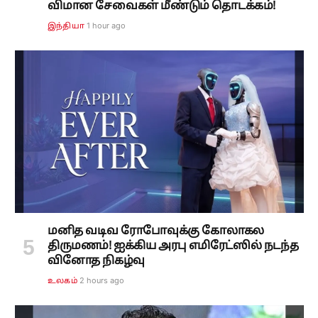
விமான சேவைகள் மீண்டும் தொடக்கம்!
1 hour ago
இந்தியா
மனித வடிவ ரோபோவுக்கு கோலாகல
திருமணம்! ஐக்கிய அரபு எமிரேட்ஸில் நடந்த
வினோத நிகழ்வு
2 hours ago
உலகம்