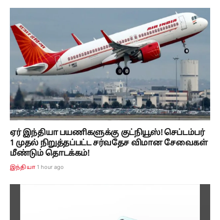
ஏர் இந்தியா பயணிகளுக்கு குட்நியூஸ்! செப்டம்பர்
1 முதல் நிறுத்தப்பட்ட சர்வதேச விமான சேவைகள்
மீண்டும் தொடக்கம்!
1 hour ago
இந்தியா