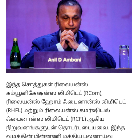
இந்த சொத்துகள் ரிலையன்ஸ்
கம்யூனிகேஷன்ஸ் லிமிடெட் (RCom),
ரிலையன்ஸ் ஹோம் ஃபைனான்ஸ் லிமிடெட்
(RHFL) மற்றும் ரிலையன்ஸ் கமர்ஷியல்
ஃபைனான்ஸ் லிமிடெட் (RCFL) ஆகிய
நிறுவனங்களுடன் தொடர்புடையவை. இந்த
வழக்கின் பின்னணி மத்திய புலனாய்வு