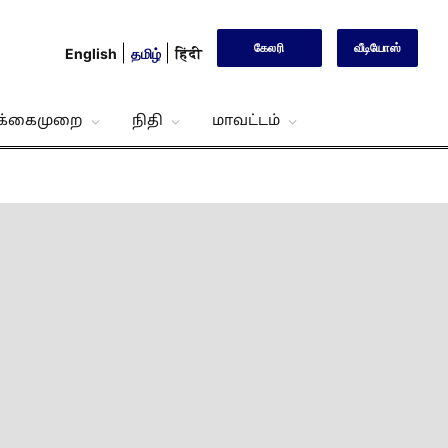
கேலரி
வீடியோஸ்
English
தமிழ்
हिंदी
்க்கைமுறை
நிதி
மாவட்டம்