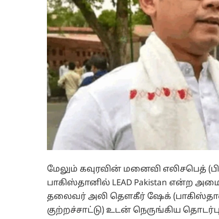
மேலும் கவுரவின் மனைவி எலிசபெத் (பிரி
பாகிஸ்தானில் LEAD Pakistan என்ற அம
தலைவர் அலி தௌகீர் ஷேக் (பாகிஸ்தான்
குற்றச்சாட்டு) உடன் நெருங்கிய தொடர்ப