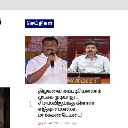
ு
செய்திகள்
திமுகவை அப்படியெல்லாம்
முடக்க முடியாது...
சி.எம்.விஜய்க்கு கிளாஸ்
எடுத்த எம்.எல்.ஏ.
மார்க்கண்டேயன்...!
26 minutes ago
அரசியல்