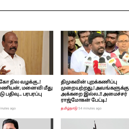
்கோ நில வழக்கு..!
திமுகவின் புறக்கணிப்பு
ரமணியன், மனைவி மீது
முறையற்றது.! அவங்களுக்கு
டு பதிவு... பரபரப்பு
அக்கறை இல்ல..!! அமைச்சர்
ராஜ்மோகன் பேட்டி.!
inutes ago
54 minutes ago
தமிழ்நாடு