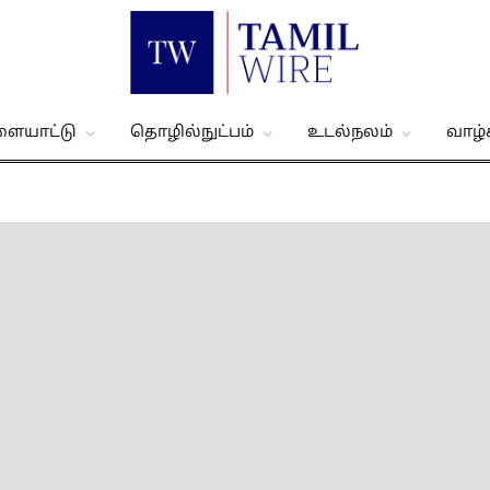
ளையாட்டு
தொழில்நுட்பம்
உடல்நலம்
வாழ