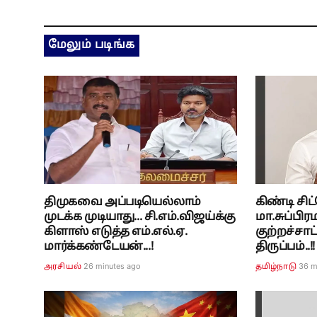
மேலும் படிங்க
திமுகவை அப்படியெல்லாம்
கிண்டி சிட
முடக்க முடியாது... சி.எம்.விஜய்க்கு
மா.சுப்பி
கிளாஸ் எடுத்த எம்.எல்.ஏ.
குற்றச்சாட்
மார்க்கண்டேயன்...!
திருப்பம்..!!
26 minutes ago
36 m
அரசியல்
தமிழ்நாடு