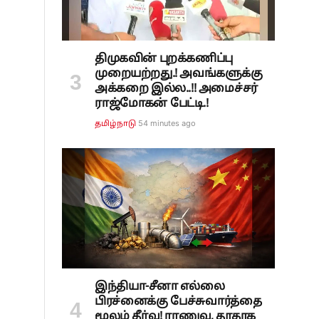
திமுகவின் புறக்கணிப்பு
முறையற்றது.! அவங்களுக்கு
அக்கறை இல்ல..!! அமைச்சர்
ராஜ்மோகன் பேட்டி.!
54 minutes ago
தமிழ்நாடு
இந்தியா-சீனா எல்லை
பிரச்னைக்கு பேச்சுவார்த்தை
மூலம் தீர்வு! ராணுவ, தூதரக