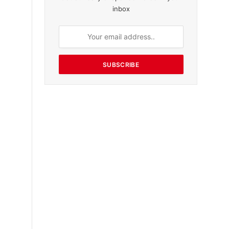
inbox
SUBSCRIBE
த