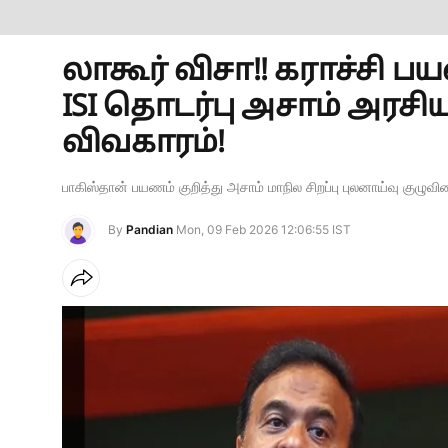
லாகூர் விசா!! கராச்சி ப
ISI தொடர்பு அசாம் அரசி
விவகாரம்!
பாகிஸ்தான் பயணம் குறித்து அசாம் மாநில சிறப்பு புலனாய்வு குழுவி
By
Pandian
Mon, 09 Feb 2026 12:06:55 IST