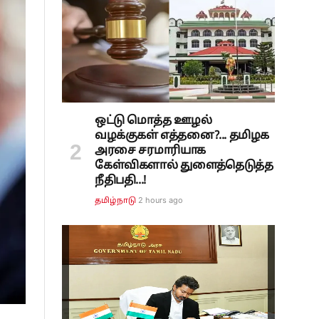
ஒட்டு மொத்த ஊழல்
வழக்குகள் எத்தனை?... தமிழக
அரசை சரமாரியாக
கேள்விகளால் துளைத்தெடுத்த
நீதிபதி...!
2 hours ago
தமிழ்நாடு