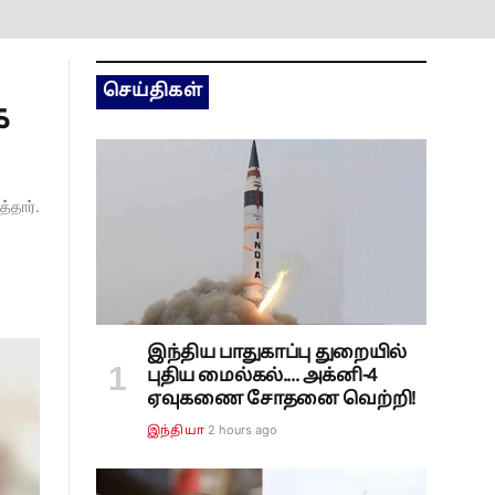
செய்திகள்
க
்தார்.
இந்திய பாதுகாப்பு துறையில்
புதிய மைல்கல்.... அக்னி-4
ஏவுகணை சோதனை வெற்றி!
2 hours ago
இந்தியா