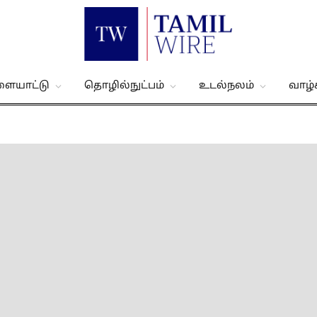
ளையாட்டு
தொழில்நுட்பம்
உடல்நலம்
வாழ