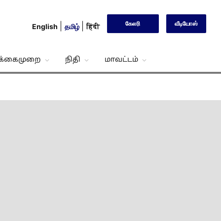
கேலரி
வீடியோஸ்
English
தமிழ்
हिंदी
்க்கைமுறை
நிதி
மாவட்டம்