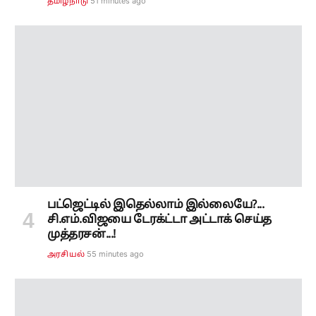
பட்ஜெட்டில் இதெல்லாம் இல்லையே?...
சி.எம்.விஜயை டேரக்ட்டா அட்டாக் செய்த
முத்தரசன்...!
55 minutes ago
அரசியல்