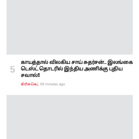
காயத்தால் விலகிய சாய் சுதர்சன்.. இலங்கை
டெஸ்ட் தொடரில் இந்திய அணிக்கு புதிய
சவால்!!
56 minutes ago
கிரிக்கெட்
“சவால்களை கண்டு அஞ்சாதீர்கள்!” “கேள்வி
கேட்க தயங்காதீர்கள்” – இளைஞர்களுக்கு
பிரதமர் மோடி அறிவுரை!
59 minutes ago
இந்தியா