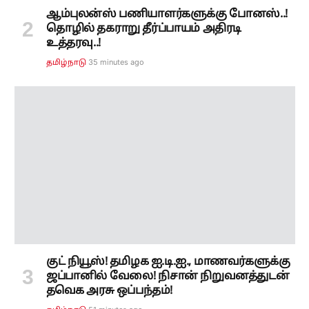
குட் நியூஸ்! தமிழக ஐ.டி.ஐ., மாணவர்களுக்கு
ஜப்பானில் வேலை! நிசான் நிறுவனத்துடன்
தவெக அரசு ஒப்பந்தம்!
51 minutes ago
தமிழ்நாடு