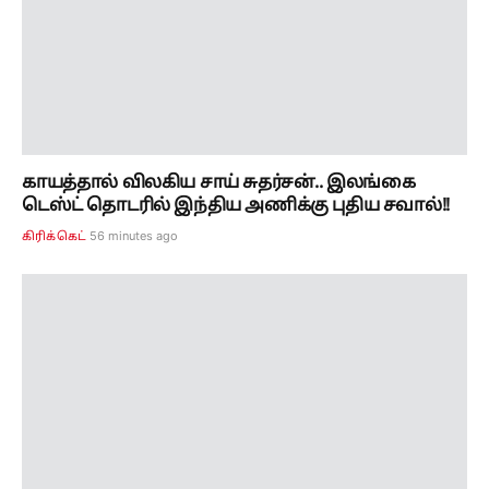
56 minutes ago
கிரிக்கெட்
“சவால்களை கண்டு அஞ்சாதீர்கள்!” “கேள்வி
கேட்க தயங்காதீர்கள்” – இளைஞர்களுக்கு பிரதமர்
மோடி அறிவுரை!
59 minutes ago
இந்தியா