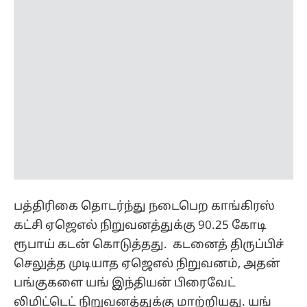
பத்திரிகை தொடர்ந்து நடைபெற காங்கிரஸ்
கட்சி ஏஜெஎல் நிறுவனத்துக்கு 90.25 கோடி
ரூபாய் கடன் கொடுத்தது. கடனைத் திருப்பிச்
செலுத்த முடியாத ஏஜெஎல் நிறுவனம், அதன்
பங்குகளை யங் இந்தியன் பிரைவேட்
லிமிட்டெட் நிறுவனத்துக்கு மாற்றியது. யங்
இந்தியன் நிறுவன இயக்குநர்கள் சோனியா
காந்தி, ராகுல் காந்தி பெயர்களில் தலா 38
சதவீத பங்குகளும், துபே, சாம் பிட்ரோடா,
மோதிலால் வோரா போன்ற காங்கிரஸ்
தலைவர்களில் பெயர்களில் மீதி பங்குகளும்
மாற்றப்பட்டன.
ஏஜெஎல் நிறுவனத்துக்கு சொந்தமான 2