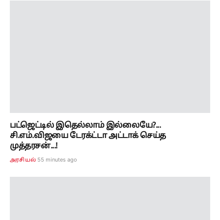
பட்ஜெட்டில் இதெல்லாம் இல்லையே?...
சி.எம்.விஜயை டேரக்ட்டா அட்டாக் செய்த
முத்தரசன்...!
55 minutes ago
அரசியல்
காயத்தால் விலகிய சாய் சுதர்சன்.. இலங்கை
டெஸ்ட் தொடரில் இந்திய அணிக்கு புதிய சவால்!!