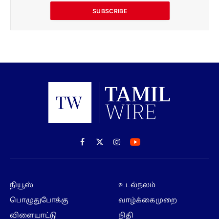
Facebook
X
Instagram
(Twitter)
நியூஸ்
உடல்நலம்
பொழுதுபோக்கு
வாழ்க்கைமுறை
விளையாட்டு
நிதி
தொழில்நுட்பம்
மாவட்டம்
Subscribe to our ePaper
Get our daily ePaper delivered in your inbox
SUBSCRIBE