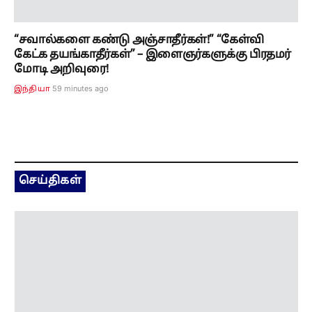
செய்திகள்
மசோதா என்னவென்றே தெரியாமல் கூட்டம்
நடத்துவதா? தவெகவை கிண்டல் செய்த
ஆ.ராசா..!!
33 minutes ago
தமிழ்நாடு