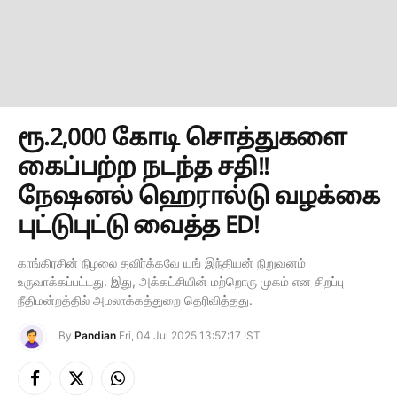
ரூ.2,000 கோடி சொத்துகளை
கைப்பற்ற நடந்த சதி!!
நேஷனல் ஹெரால்டு வழக்கை
புட்டுபுட்டு வைத்த ED!
காங்கிரசின் நிழலை தவிர்க்கவே யங் இந்தியன் நிறுவனம்
உருவாக்கப்பட்டது. இது, அக்கட்சியின் மற்றொரு முகம் என சிறப்பு
நீதிமன்றத்தில் அமலாக்கத்துறை தெரிவித்தது.
By
Pandian
Fri, 04 Jul 2025 13:57:17 IST
Facebook
X
Instagram