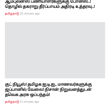
குட் நியூஸ்! தமிழக ஐ.டி.ஐ., மாணவர்களுக்கு
ஜப்பானில் வேலை! நிசான் நிறுவனத்துடன்
தவெக அரசு ஒப்பந்தம்!
51 minutes ago
தமிழ்நாடு