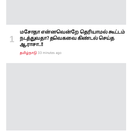
ஆம்புலன்ஸ் பணியாளர்களுக்கு போனஸ்..!
தொழில் தகராறு தீர்ப்பாயம் அதிரடி
உத்தரவு..!
35 minutes ago
தமிழ்நாடு