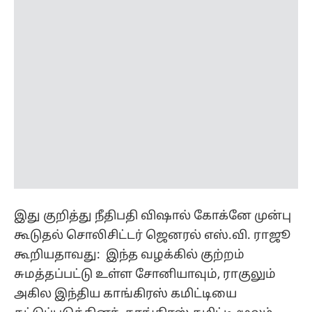
இது குறித்து நீதிபதி விஷால் கோக்னே முன்பு
கூடுதல் சொலிசிட்டர் ஜெனரல் எஸ்.வி. ராஜூ
கூறியதாவது: இந்த வழக்கில் குற்றம்
சுமத்தப்பட்டு உள்ள சோனியாவும், ராகுலும்
அகில இந்திய காங்கிரஸ் கமிட்டியை
கட்டுப்படுத்தினர். காங்கிரஸ் கமிட்டி மூலம்
90.25 கோடி ரூபாய் கடன் ஏஜெஎல்
நிறுவனத்துக்கு செல்வது அவர்களுக்கு
தெரியும். அந்தக் கடனைக் கொடுத்ததன்
நோக்கம் ஏஜெஎல் நிறுவனத்துக்கு
சொந்தமான 2 ஆயிரம் கோடி ரூபாயை
அடைவதுதான்.