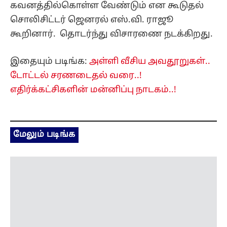
மேலும் படிங்க
மசோதா என்னவென்றே தெரியாமல் கூட்டம்
நடத்துவதா? தவெகவை கிண்டல் செய்த ஆ.ராசா..!!
33 minutes ago
தமிழ்நாடு