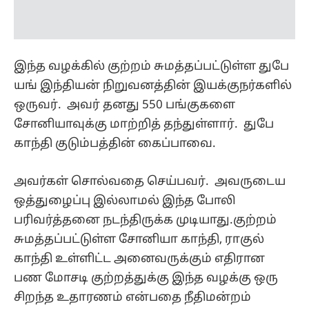
காந்தி குடும்பத்தின் கைப்பாவை.
அவர்கள் சொல்வதை செய்பவர். அவருடைய
ஒத்துழைப்பு இல்லாமல் இந்த போலி
பரிவர்த்தனை நடந்திருக்க முடியாது.குற்றம்
சுமத்தப்பட்டுள்ள சோனியா காந்தி, ராகுல்
காந்தி உள்ளிட்ட அனைவருக்கும் எதிரான
பண மோசடி குற்றத்துக்கு இந்த வழக்கு ஒரு
சிறந்த உதாரணம் என்பதை நீதிமன்றம்
கவனத்தில்கொள்ள வேண்டும் என கூடுதல்
சொலிசிட்டர் ஜெனரல் எஸ்.வி. ராஜூ
கூறினார். தொடர்ந்து விசாரணை நடக்கிறது.
இதையும் படிங்க:
அள்ளி வீசிய அவதூறுகள்..
டோட்டல் சரணடைதல் வரை..!
எதிர்க்கட்சிகளின் மன்னிப்பு நாடகம்..!