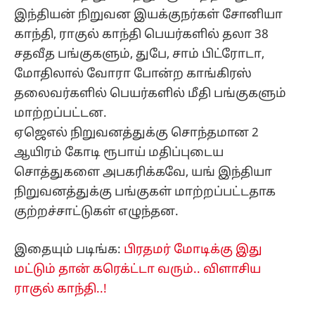
ஆயிரம் கோடி ரூபாய் மதிப்புடைய
சொத்துகளை அபகரிக்கவே, யங் இந்தியா
நிறுவனத்துக்கு பங்குகள் மாற்றப்பட்டதாக
குற்றச்சாட்டுகள் எழுந்தன.
இதையும் படிங்க:
பிரதமர் மோடிக்கு இது
மட்டும் தான் கரெக்ட்டா வரும்.. விளாசிய
ராகுல் காந்தி..!
இதில் சட்ட விரோத பண பரிமாற்ற குற்றங்கள்
நடைபெற்றதாக அமலாக்க துறையும்,
சிபிஐயும் வழக்கு தொடர்ந்தன. டில்லி சிறப்பு
நீதிமன்றத்தில் குற்றப் பத்திரிகை தாக்கல்
செய்யப்பட்டு விசாரணை நடைபெற்று
வருகிறது. ஜூலை 2ம் தேதி நடந்த
விசாரணையின் போது நேஷனல் ஹெரால்டு