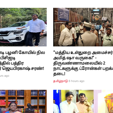
ோடி பழனி கோயில் நில
"மத்திய உள்துறை அமைச்சர்
பிசிஐடி
அமித் ஷா வருகை!" -
ில் பத்திர
திருவண்ணாமலையில் 2
் ஜெயபிரகாஷ் சரண்!
நாட்களுக்கு ட்ரோன்கள் பறக்
தடை!
urs ago
6 hours ago
தமிழ்நாடு