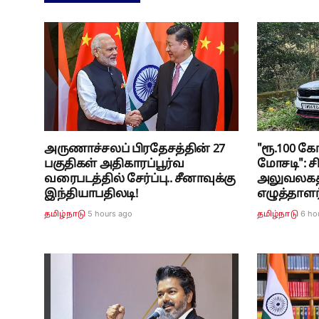
அருணாச்சலப் பிரதேசத்தின் 27
"ரூ.100 க
பகுதிகள் அதிகாரப்பூர்வ
மோசடி": சி
வரைபடத்தில் சேர்ப்பு.. சீனாவுக்கு
அலுவலகத்த
இந்தியாபதிலடி!
எழுத்தாளர
5 hours ago
6 ho
தமிழ்நாடு
தமிழ்நாடு