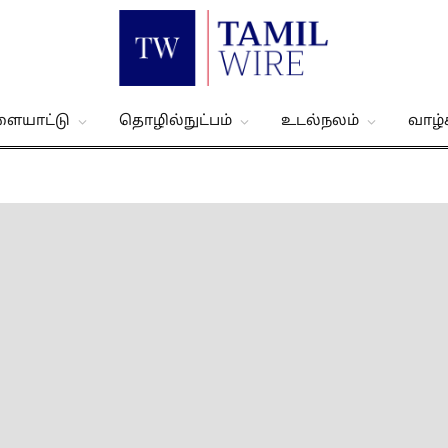
ளையாட்டு
தொழில்நுட்பம்
உடல்நலம்
வாழ