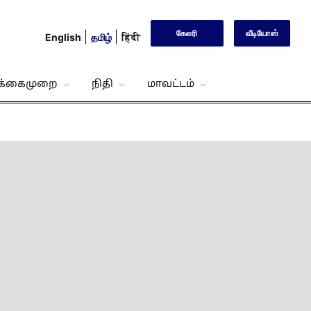
கேலரி
வீடியோஸ்
English
தமிழ்
हिंदी
்க்கைமுறை
நிதி
மாவட்டம்