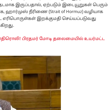
த்தடமாக இருப்பதால், ஏற்படும் இடையூறுகள் பெரும்
க, ஹார்முஸ் நீரிணை (Strait of Hormuz) வழியாக
ட்ட எரிபொருள்கள் இறக்குமதி செய்யப்படுவது
கிறது.
் எதிரொலி! பிரதமர் மோடி தலைமையில் உயர்மட்ட