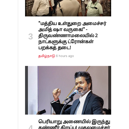
"மத்திய உள்துறை அமைச்சர்
அமித் ஷா வருகை!" -
திருவண்ணாமலையில் 2
நாட்களுக்கு ட்ரோன்கள்
பறக்கத் தடை!
6 hours ago
தமிழ்நாடு
பெரியாறு அணையில் இருந்து
தண்ணீர் திறப்பு! முதலமைச்சர்