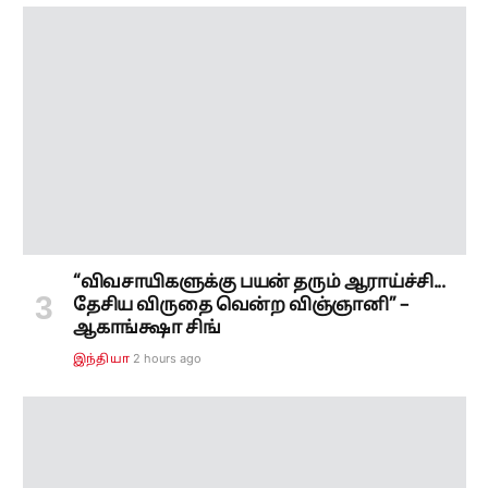
“விவசாயிகளுக்கு பயன் தரும் ஆராய்ச்சி...
தேசிய விருதை வென்ற விஞ்ஞானி” –
ஆகாங்க்ஷா சிங்
2 hours ago
இந்தியா