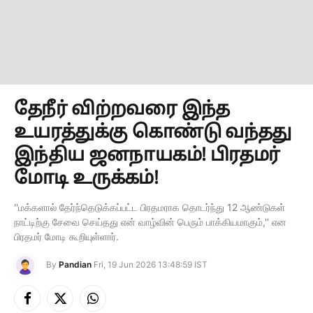
தேநீர் விற்றவரை இந்த
உயரத்துக்கு கொண்டு வந்தது
இந்திய ஜனநாயகம்! பிரதமர்
மோடி உருக்கம்!
''மக்களால் தேர்ந்தெடுக்கப்பட்ட பிரதமராக தொடர்ந்து 12 ஆண்டுகள்
நாட்டிற்கு சேவை செய்தது என் வாழ்வின் பெரும் பாக்கியமாகும்,'' என
பிரதமர் மோடி கூறியுள்ளார்.
By
Pandian
Fri, 19 Jun 2026 13:48:59 IST
Facebook
X
Instagram