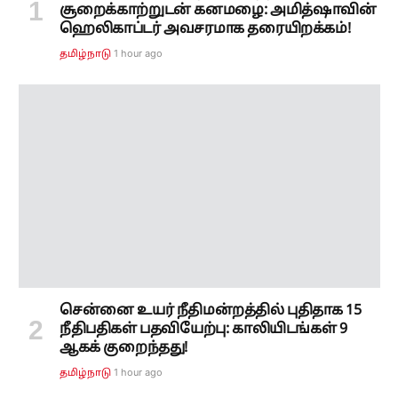
சூறைக்காற்றுடன் கனமழை: அமித்ஷாவின்
ஹெலிகாப்டர் அவசரமாக தரையிறக்கம்!
1 hour ago
தமிழ்நாடு
சென்னை உயர் நீதிமன்றத்தில் புதிதாக 15
நீதிபதிகள் பதவியேற்பு: காலியிடங்கள் 9
ஆகக் குறைந்தது!
1 hour ago
தமிழ்நாடு