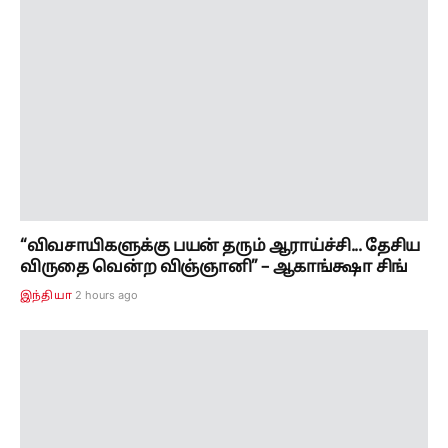
“விவசாயிகளுக்கு பயன் தரும் ஆராய்ச்சி... தேசிய
விருதை வென்ற விஞ்ஞானி” – ஆகாங்க்ஷா சிங்
2 hours ago
இந்தியா