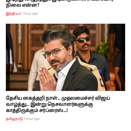
நிலை என்ன?
1 hour ago
இந்தியா
தேசிய கைத்தறி நாள்... முதலமைச்சர் விஜய்
வாழ்த்து... இன்று நெசவாளர்களுக்கு
காத்திருக்கும் சர்ப்ரைஸ்...!
1 hour ago
தமிழ்நாடு