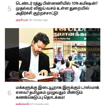
டெண்டர் ரத்து பின்னணியில் 10% கமிஷன்?
முதல்வர் விஜய் வசம் உள்ள துறையில்
அதிர்ச்சி குற்றச்சாட்டு!
36 minutes ago
அரசியல்
மக்களுக்கு இடையூறாக இருக்கும் டாஸ்மாக்
எவை? தமிழகம் முழுவதும் மீண்டும்
கணக்கெடுப்பு தொடக்கம்!
47 minutes ago
தமிழ்நாடு