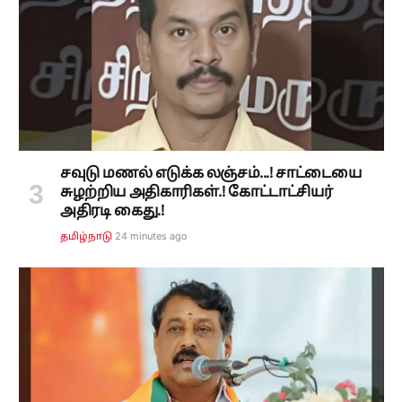
சவுடு மணல் எடுக்க லஞ்சம்...! சாட்டையை
சுழற்றிய அதிகாரிகள்.! கோட்டாட்சியர்
அதிரடி கைது.!
24 minutes ago
தமிழ்நாடு