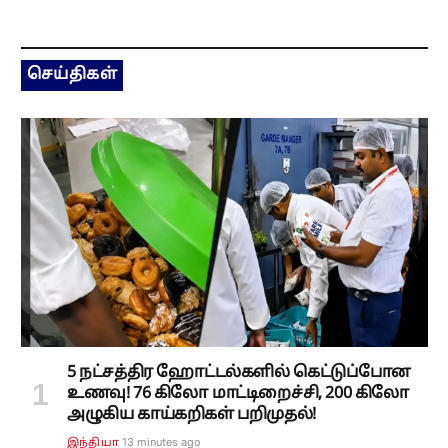
செய்திகள்
5 நட்சத்திர ஹோட்டல்களில் கெட்டுப்போன
உணவு! 76 கிலோ மாட்டிறைச்சி, 200 கிலோ
அழுகிய காய்கறிகள் பறிமுதல்!
13 minutes ago
இந்தியா