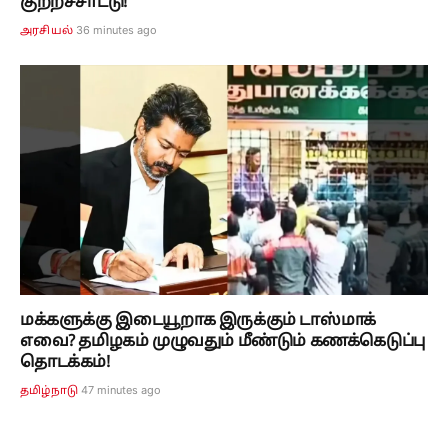
குற்றச்சாட்டு!
36 minutes ago
அரசியல்
மக்களுக்கு இடையூறாக இருக்கும் டாஸ்மாக்
எவை? தமிழகம் முழுவதும் மீண்டும் கணக்கெடுப்பு
தொடக்கம்!
47 minutes ago
தமிழ்நாடு