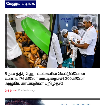
மேலும் படிங்க
5 நட்சத்திர ஹோட்டல்களில் கெட்டுப்போன
உணவு! 76 கிலோ மாட்டிறைச்சி, 200 கிலோ
அழுகிய காய்கறிகள் பறிமுதல்!
13 minutes ago
இந்தியா