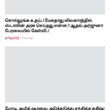
சொல்லுங்க உதய்..! மேகதாது விவகாரத்தில்
ஸ்டாலின் அரசு செய்தது என்ன.? ஆதவ் அர்ஜுனா
பேரவையில் கேள்வி..!
1 hour ago
தமிழ்நாடு
மோடி, அமித் ஷாவை அடுத்தடுத்து சந்தித்த சுதீஷ்!