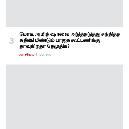
மோடி, அமித் ஷாவை அடுத்தடுத்து சந்தித்த
சுதீஷ்! மீண்டும் பாஜக கூட்டணிக்கு
தாவுகிறதா தேமுதிக?
1 hour ago
அரசியல்