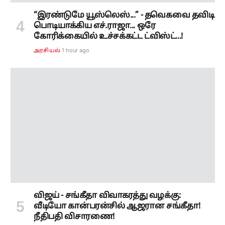
“இரண்டுமே யூஸ்லெஸ்...” - தவெகவை தவிடி
பொடியாக்கிய எச்.ராஜா... ஒரே
கோரிக்கையில் உச்சக்கட்ட ட்விஸ்ட்...!
1 hour ago
அரசியல்
விஜய் - சங்கீதா விவாகரத்து வழக்கு:
வீடியோ கான்பரன்சில் ஆஜரான சங்கீதா!
நீதிபதி விசாரணை!