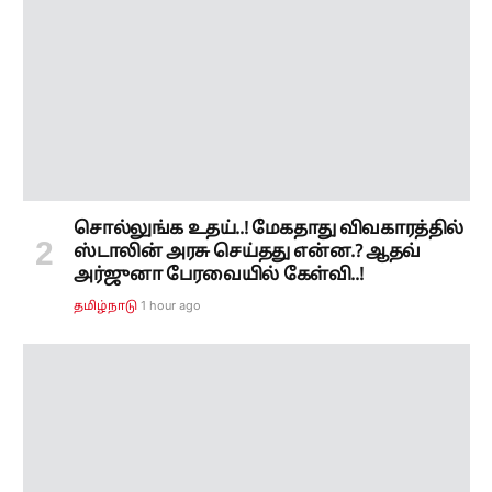
சொல்லுங்க உதய்..! மேகதாது விவகாரத்தில்
ஸ்டாலின் அரசு செய்தது என்ன.? ஆதவ்
அர்ஜுனா பேரவையில் கேள்வி..!
1 hour ago
தமிழ்நாடு