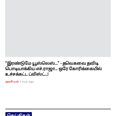
“இரண்டுமே யூஸ்லெஸ்...” - தவெகவை தவிடி
பொடியாக்கிய எச்.ராஜா... ஒரே கோரிக்கையில்
உச்சக்கட்ட ட்விஸ்ட்...!
1 hour ago
அரசியல்