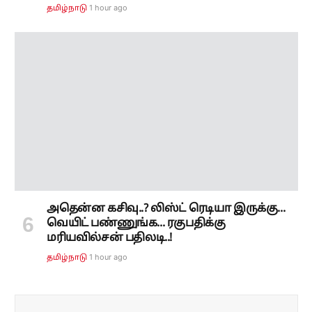
1 hour ago
தமிழ்நாடு
அதென்ன கசிவு..? லிஸ்ட் ரெடியா இருக்கு...
வெயிட் பண்ணுங்க... ரகுபதிக்கு
மரியவில்சன் பதிலடி..!
1 hour ago
தமிழ்நாடு