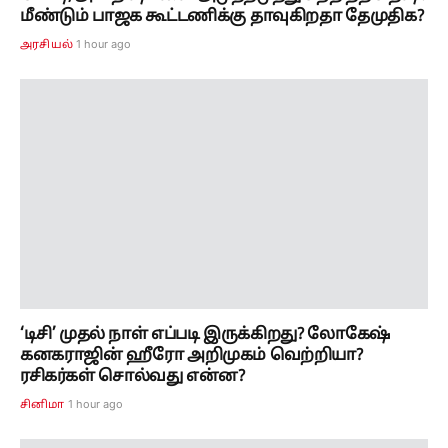
மீண்டும் பாஜக கூட்டணிக்கு தாவுகிறதா தேமுதிக?
1 hour ago
அரசியல்
‘டிசி’ முதல் நாள் எப்படி இருக்கிறது? லோகேஷ்
கனகராஜின் ஹீரோ அறிமுகம் வெற்றியா?
ரசிகர்கள் சொல்வது என்ன?
1 hour ago
சினிமா