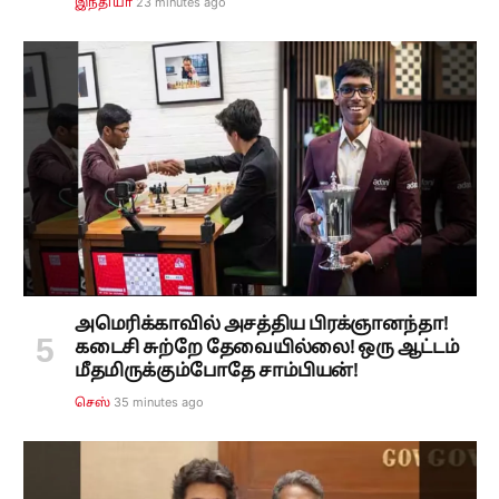
23 minutes ago
இந்தியா
அமெரிக்காவில் அசத்திய பிரக்ஞானந்தா!
கடைசி சுற்றே தேவையில்லை! ஒரு ஆட்டம்
மீதமிருக்கும்போதே சாம்பியன்!
35 minutes ago
செஸ்