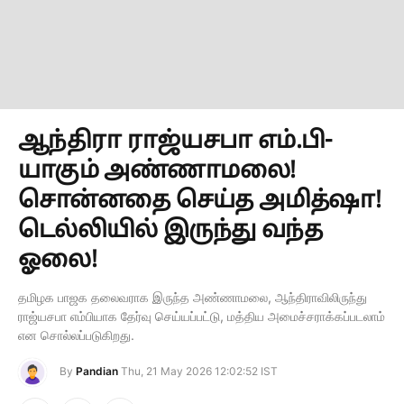
ஆந்திரா ராஜ்யசபா எம்.பி-
யாகும் அண்ணாமலை!
சொன்னதை செய்த அமித்ஷா!
டெல்லியில் இருந்து வந்த
ஓலை!
தமிழக பாஜக தலைவராக இருந்த அண்ணாமலை, ஆந்திராவிலிருந்து
ராஜ்யசபா எம்பியாக தேர்வு செய்யப்பட்டு, மத்திய அமைச்சராக்கப்படலாம்
என சொல்லப்படுகிறது.
By
Pandian
Thu, 21 May 2026 12:02:52 IST