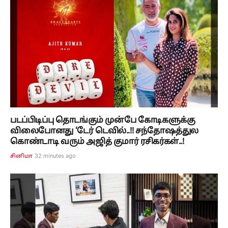
படப்பிடிப்பு தொடங்கும் முன்பே கோடிகளுக்கு
விலைபோனது ‘டேர் டெவில்..!! சந்தோஷத்துல
கொண்டாடி வரும் அஜித் குமார் ரசிகர்கள்..!
32 minutes ago
சினிமா