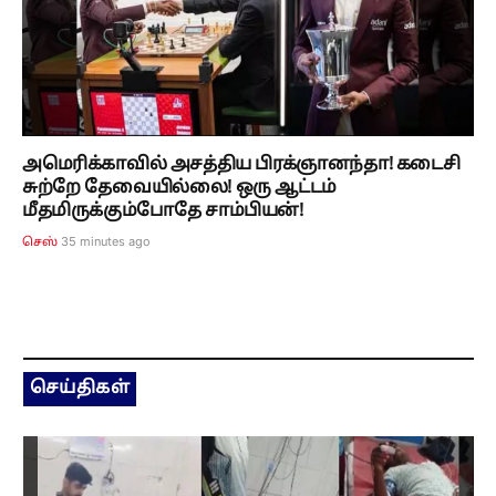
அமெரிக்காவில் அசத்திய பிரக்ஞானந்தா! கடைசி
சுற்றே தேவையில்லை! ஒரு ஆட்டம்
மீதமிருக்கும்போதே சாம்பியன்!
35 minutes ago
செஸ்
செய்திகள்