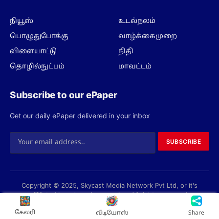
நியூஸ்
உடல்நலம்
பொழுதுபோக்கு
வாழ்க்கைமுறை
விளையாட்டு
நிதி
தொழில்நுட்பம்
மாவட்டம்
Subscribe to our ePaper
Get our daily ePaper delivered in your inbox
SUBSCRIBE
Copyright © 2025, Skycast Media Network Pvt Ltd, or it's
affiliated brands and companies. All rights reserved.
Privacy Policy
Terms
About us
Contact us
கேலரி
வீடியோஸ்
Share