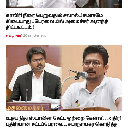
காவிரி நீரை பெறுவதில் சவால்..! சமரசமே
கிடையாது... பேரவையில் அமைச்சர் ஆனந்த்
திட்டவட்டம்..!!
20 minutes ago
தமிழ்நாடு
உதயநிதி ஸ்டாலின் கேட்ட ஒற்றை கேள்வி... அதிரி
புதிரியான சட்டப்பேரவை... சபாநாயகர் கொடுத்த