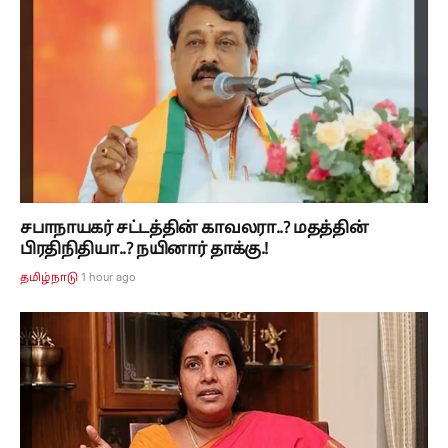
சபாநாயகர் சட்டத்தின் காவலரா..? மதத்தின்
பிரதிநிதியா..? நயினார் தாக்கு.!
1 hour ago
தமிழ்நாடு