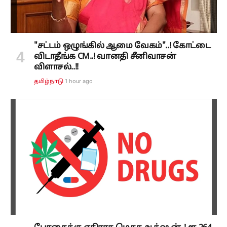
"சட்டம் ஒழுங்கில் ஆமை வேகம்"..! கோட்டை
விடாதீங்க CM..! வானதி சீனிவாசன்
விளாசல்..!!
1 hour ago
தமிழ்நாடு