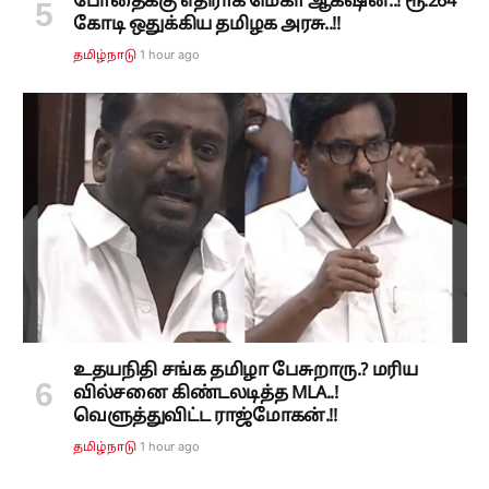
போதைக்கு எதிராக மெகா ஆக்‌ஷன்..! ரூ.264
கோடி ஒதுக்கிய தமிழக அரசு..!!
1 hour ago
தமிழ்நாடு
உதயநிதி சங்க தமிழா பேசுறாரு.? மரிய
வில்சனை கிண்டலடித்த MLA..!
வெளுத்துவிட்ட ராஜ்மோகன்.!!
1 hour ago
தமிழ்நாடு