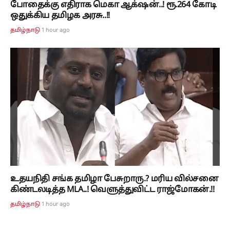
போதைக்கு எதிராக மெகா ஆக்‌ஷன்..! ரூ.264 கோடி
ஒதுக்கிய தமிழக அரசு..!!
1 hour ago
தமிழ்நாடு
உதயநிதி சங்க தமிழா பேசுறாரு.? மரிய வில்சனை
கிண்டலடித்த MLA..! வெளுத்துவிட்ட ராஜ்மோகன்.!!
1 hour ago
தமிழ்நாடு