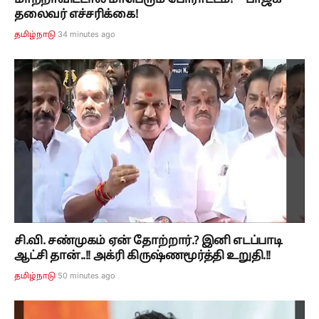
மாற்றாவிட்டால் மாபெரும் போராட்டம்!" - பாஜக
தலைவர் எச்சரிக்கை!
34 minutes ago
தமிழ்நாடு
சி.வி. சண்முகம் ஏன் தோற்றார்.? இனி எடப்பாடி
ஆட்சி தான்..!! அக்ரி கிருஷ்ணமூர்த்தி உறுதி.!!
50 minutes ago
தமிழ்நாடு