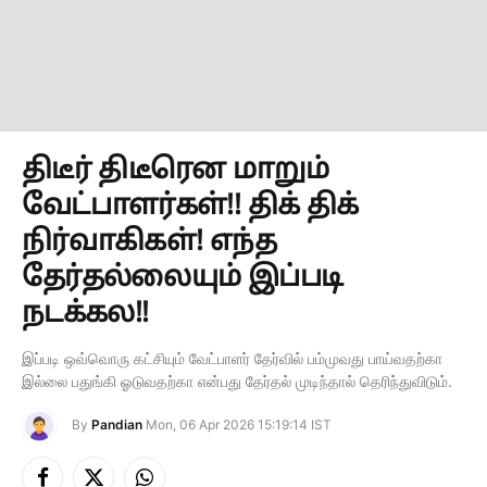
திடீர் திடீரென மாறும்
வேட்பாளர்கள்!! திக் திக்
நிர்வாகிகள்! எந்த
தேர்தல்லையும் இப்படி
நடக்கல!!
இப்படி ஒவ்வொரு கட்சியும் வேட்பாளர் தேர்வில் பம்முவது பாய்வதற்கா
இல்லை பதுங்கி ஓடுவதற்கா என்பது தேர்தல் முடிந்தால் தெரிந்துவிடும்.
By
Pandian
Mon, 06 Apr 2026 15:19:14 IST