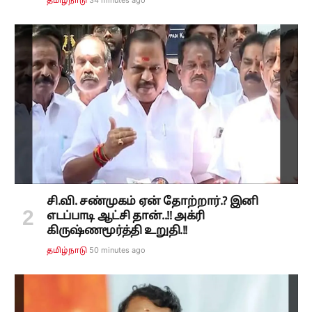
34 minutes ago
தமிழ்நாடு
சி.வி. சண்முகம் ஏன் தோற்றார்.? இனி
எடப்பாடி ஆட்சி தான்..!! அக்ரி
கிருஷ்ணமூர்த்தி உறுதி.!!
50 minutes ago
தமிழ்நாடு