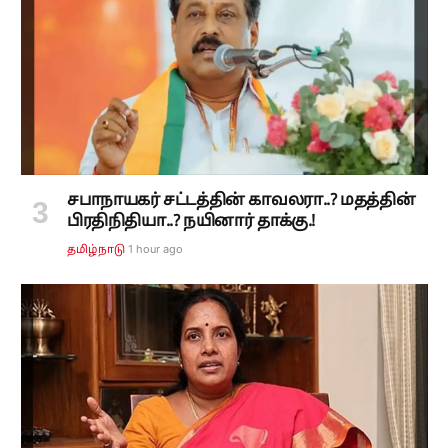
சபாநாயகர் சட்டத்தின் காவலரா..? மதத்தின்
பிரதிநிதியா..? நயினார் தாக்கு.!
1 hour ago
தமிழ்நாடு