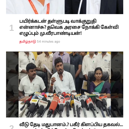
பயிர்க்கடன் தள்ளுபடி வாக்குறுதி
என்னாச்சு? தவெக அரசை நோக்கி கேள்வி
எழுப்பும் மு.வீரபாண்டியன்!
54 minutes ago
தமிழ்நாடு
வீடு தேடி மதுபானம்.? பகீர் கிளப்பிய தகவல்...