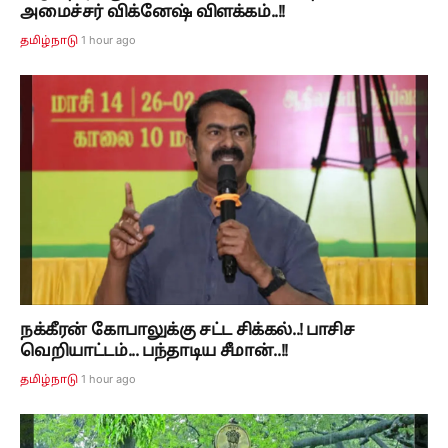
அமைச்சர் விக்னேஷ் விளக்கம்..!!
1 hour ago
தமிழ்நாடு
நக்கீரன் கோபாலுக்கு சட்ட சிக்கல்..! பாசிச
வெறியாட்டம்... பந்தாடிய சீமான்..!!
1 hour ago
தமிழ்நாடு