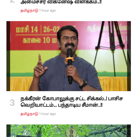
அமைச்சர் விக்னேஷ் விளக்கம்..!!
1 hour ago
தமிழ்நாடு
நக்கீரன் கோபாலுக்கு சட்ட சிக்கல்..! பாசிச
வெறியாட்டம்... பந்தாடிய சீமான்..!!
1 hour ago
தமிழ்நாடு