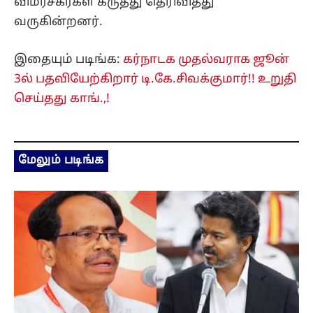
விமர்சகர்கள் கருத்து தெரிவித்து
வருகின்றனர்.
இதையும் படிங்க:
கர்நாடக முதல்வராக ஜூன்
3ல் பதவியேற்கிறார் டி.கே.சிவக்குமார்!! உறுதி
செய்தது காங்.,!
மேலும் படிங்க