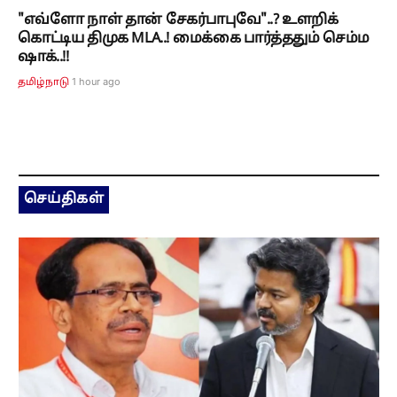
"எவ்ளோ நாள் தான் சேகர்பாபுவே"..? உளறிக்
கொட்டிய திமுக MLA..! மைக்கை பார்த்ததும் செம்ம
ஷாக்..!!
1 hour ago
தமிழ்நாடு
செய்திகள்