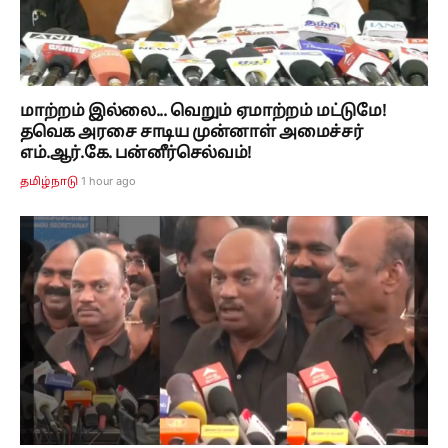
மாற்றம் இல்லை... வெறும் ஏமாற்றம் மட்டுமே!
தவெக அரசை சாடிய முன்னாள் அமைச்சர்
எம்.ஆர்.கே. பன்னீர்செல்வம்!
1 hour ago
தமிழ்நாடு