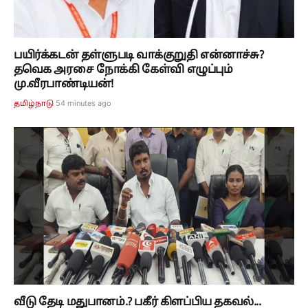
பயிர்க்கடன் தள்ளுபடி வாக்குறுதி என்னாச்சு?
தவெக அரசை நோக்கி கேள்வி எழுப்பும்
மு.வீரபாண்டியன்!
54 minutes ago
தமிழ்நாடு
வீடு தேடி மதுபானம்.? பகீர் கிளப்பிய தகவல்...