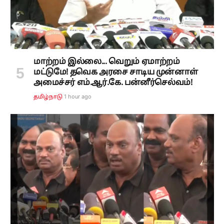
மாற்றம் இல்லை... வெறும் ஏமாற்றம்
மட்டுமே! தவெக அரசை சாடிய முன்னாள்
அமைச்சர் எம்.ஆர்.கே. பன்னீர்செல்வம்!
1 hour ago
தமிழ்நாடு