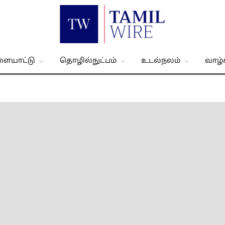
ளையாட்டு
தொழில்நுட்பம்
உடல்நலம்
வாழ