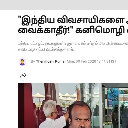
"இந்திய விவசாயிகளை அ
வைக்காதீர்!" கனிமொழி எ
மத்திய பட்ஜெட், நாடாளுமன்ற ஜனநாயகம் மற்றும் அமெரிக்காவுடனா
கனிமொழி எம்.பி விமர்சித்துள்ளார்.
By
Thenmozhi Kumar
Mon, 09 Feb 2026 18:41:31 IST