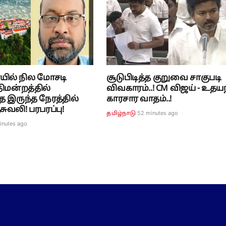
ில் நில மோசடி
சூடுபிடித்த குறுவை சாகுபடி
திமன்றத்தில்
விவகாரம்..! CM விஜய் - உதய
த இருந்த நேரத்தில்
காரசார வாதம்..!
சுவலி! பரபரப்பு!
52 minutes ago
தமிழ்நாடு
inutes ago