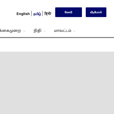
கேலரி
வீடியோஸ்
English
தமிழ்
हिंदी
்க்கைமுறை
நிதி
மாவட்டம்