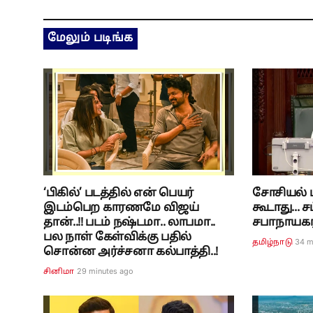
மேலும் படிங்க
‘பிகில்’ படத்தில் என் பெயர்
சோசியல் ம
இடம்பெற காரணமே விஜய்
கூடாது...
தான்..!! படம் நஷ்டமா.. லாபமா..
சபாநாயகர் 
பல நாள் கேள்விக்கு பதில்
34 m
தமிழ்நாடு
சொன்ன அர்ச்சனா கல்பாத்தி..!
29 minutes ago
சினிமா