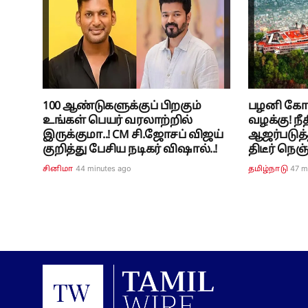
100 ஆண்டுகளுக்குப் பிறகும்
பழனி கோய
உங்கள் பெயர் வரலாற்றில்
வழக்கு! நீ
இருக்குமா..! CM சி.ஜோசப் விஜய்
ஆஜர்படுத்
குறித்து பேசிய நடிகர் விஷால்..!
திடீர் நெஞ்
44 minutes ago
47 m
சினிமா
தமிழ்நாடு