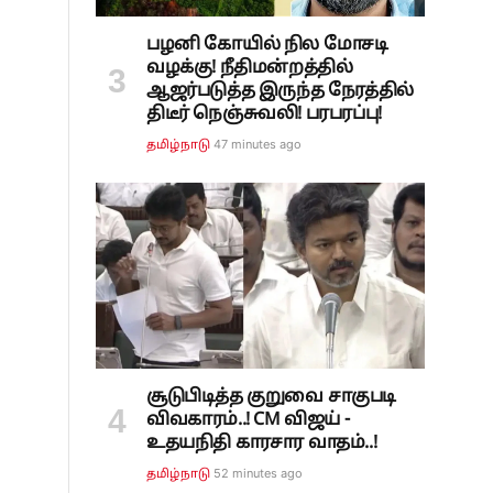
பழனி கோயில் நில மோசடி
வழக்கு! நீதிமன்றத்தில்
ஆஜர்படுத்த இருந்த நேரத்தில்
திடீர் நெஞ்சுவலி! பரபரப்பு!
47 minutes ago
தமிழ்நாடு
சூடுபிடித்த குறுவை சாகுபடி
விவகாரம்..! CM விஜய் -
உதயநிதி காரசார வாதம்..!
52 minutes ago
தமிழ்நாடு