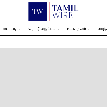
ளையாட்டு
தொழில்நுட்பம்
உடல்நலம்
வாழ