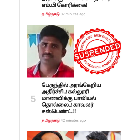
எம்.பி கோரிக்கை!
37 minutes ago
தமிழ்நாடு
பேருந்தில் அரங்கேறிய
அதிர்ச்சி..! கல்லூரி
மாணவிக்கு பாலியல்
தொல்லை..! காவலர்
சஸ்பெண்ட்..!!
42 minutes ago
தமிழ்நாடு
ு