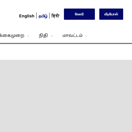
கேலரி
வீடியோஸ்
English
தமிழ்
हिंदी
்க்கைமுறை
நிதி
மாவட்டம்