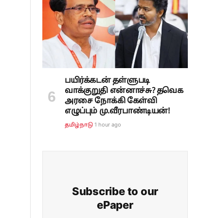
பயிர்க்கடன் தள்ளுபடி
வாக்குறுதி என்னாச்சு? தவெக
அரசை நோக்கி கேள்வி
எழுப்பும் மு.வீரபாண்டியன்!
1 hour ago
தமிழ்நாடு
Subscribe to our
ePaper