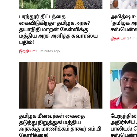
பரந்தூர் திட்டத்தை
அமித்ஷா- சு
கைவிடுகிறதா தமிழக அரசு?
"தமிழக அர
தயாநிதி மாறன் கேள்விக்கு
சஸ்பென்ஸ்.
மத்திய அரசு அளித்த சுவாரஸ்ய
24 mi
இந்தியா
பதில்!
13 minutes ago
இந்தியா
தமிழக மீனவர்கள் கைதை
பேருந்தில
தடுத்து நிறுத்துக! மத்திய
அதிர்ச்சி.
அரசுக்கு மாணிக்கம் தாகூர் எம்.பி
பாலியல் 
கோரிக்கை!
சஸ்பெண்ட்.