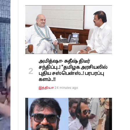
அமித்ஷா- சுதீஷ் திடீர்
சந்திப்பு..! "தமிழக அரசியலில்
புதிய சஸ்பென்ஸ்..! பரபரப்பு
களம்..!!
24 minutes ago
இந்தியா