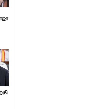
ராஜா
றுதி