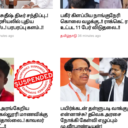
தீஷ் திடீர் சந்திப்பு..!
பகீர் கிளப்பிய நாங்குநேரி
சியலில் புதிய
கொலை வழக்கு..!! ராக்கெட் 
.! பரபரப்பு களம்..!!
உட்பட 11 பேர் விடுதலை..!!
nutes ago
36 minutes ago
தமிழ்நாடு
் அரங்கேறிய
பயிர்க்கடன் தள்ளுபடி வாக்கு
.! கல்லூரி மாணவிக்கு
என்னாச்சு? தவெக அரசை
தொல்லை..! காவலர்
நோக்கி கேள்வி எழுப்பும்
.!!
மு.வீரபாண்டியன்!