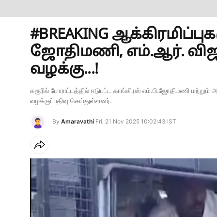
#BREAKING ஆக்கிரமிப்புகளு
ஜோதிமணி, எம்.ஆர். விஜய
வழக்கு...!
கரூரில் போராட்டத்தில் ஈடுபட்ட காங்கிரஸ் எம்.பி.ஜோதிமணி மற்றும
வழக்குப்பதிவு செய்துள்ளனர்.
By
Amaravathi
Fri, 21 Nov 2025 10:02:43 IST