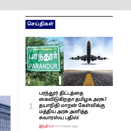
செய்திகள்
பரந்தூர் திட்டத்தை
கைவிடுகிறதா தமிழக அரசு?
தயாநிதி மாறன் கேள்விக்கு
மத்திய அரசு அளித்த
சுவாரஸ்ய பதில்!
13 minutes ago
இந்தியா