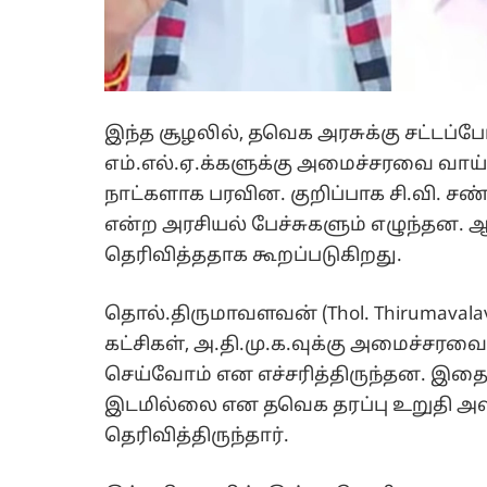
இந்த சூழலில், தவெக அரசுக்கு சட்டப்ப
எம்.எல்.ஏ.க்களுக்கு அமைச்சரவை வாய்
நாட்களாக பரவின. குறிப்பாக சி.வி. சண
என்ற அரசியல் பேச்சுகளும் எழுந்தன. ஆன
தெரிவித்ததாக கூறப்படுகிறது.
தொல்.திருமாவளவன் (Thol. Thirumava
கட்சிகள், அ.தி.மு.க.வுக்கு அமைச்ச
செய்வோம் என எச்சரித்திருந்தன. இதைய
இடமில்லை என தவெக தரப்பு உறுதி அள
தெரிவித்திருந்தார்.