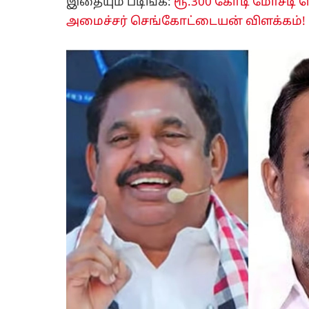
இதையும் படிங்க:
ரூ.300 கோடி மோசடி ச
அமைச்சர் செங்கோட்டையன் விளக்கம்!