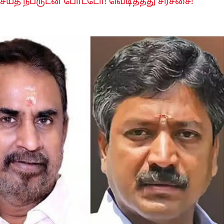
ெய்த நபருடன் போட்டோ! வெடித்தது சர்ச்சை!