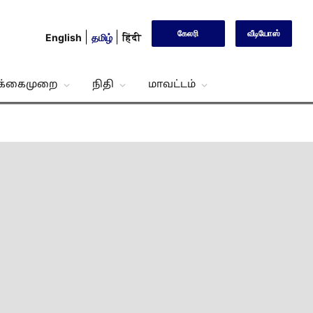
கேலரி
வீடியோஸ்
English
தமிழ்
हिंदी
்க்கைமுறை
நிதி
மாவட்டம்