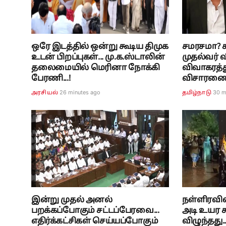
ஒரே இடத்தில் ஒன்று கூடிய திமுக
சமரசமா? சட
உடன் பிறப்புகள்... மு.க.ஸ்டாலின்
முதல்வர் வ
தலைமையில் மெரினா நோக்கி
விவாகரத்த
பேரணி...!
விசாரணை.
26 minutes ago
30 m
அரசியல்
தமிழ்நாடு
இன்று முதல் அனல்
நள்ளிரவில்
பறக்கப்போகும் சட்டப்பேரவை...
அடி உயர சு
எதிர்க்கட்சிகள் செய்யப்போகும்
விழுந்தது.