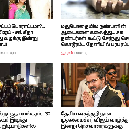
்டப் போராட்டமா?...
மதுபோதையில் நண்பனின்
ிஜய் - சங்கீதா
ஆடைகளை கலைந்து... சக
ு வழக்கு இன்று
நண்பர்கள் கூட்டு சேர்ந்து செ
.!!
கொடூரம்... தேனியில் பரபரப்பு.
inutes ago
1 hour ago
குற்றம்
 நடந்த பயங்கரம்... 30
தேசிய கைத்தறி நாள்...
வர் இடிந்து
முதலமைச்சர் விஜய் வாழ்த்து.
.. இடிபாடுகளில்
இன்று நெசவாளர்களுக்கு