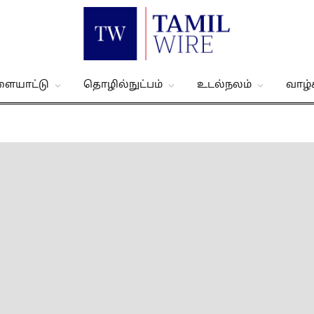
ளையாட்டு
தொழில்நுட்பம்
உடல்நலம்
வாழ