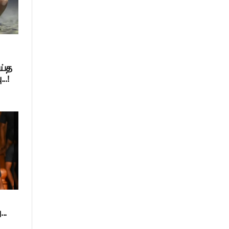
ய்த
..!
..