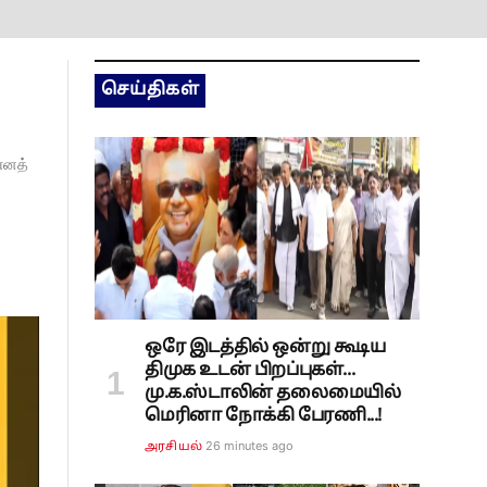
செய்திகள்
 எனத்
ஒரே இடத்தில் ஒன்று கூடிய
திமுக உடன் பிறப்புகள்...
மு.க.ஸ்டாலின் தலைமையில்
மெரினா நோக்கி பேரணி...!
26 minutes ago
அரசியல்