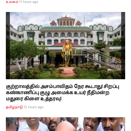
11 hours ago
உலகம்
குற்றாலத்தில் அசம்பாவிதம் நேர கூடாது! சிறப்பு
கண்காணிப்பு குழு அமைக்க உயர் நீதிமன்ற
மதுரை கிளை உத்தரவு!
12 hours ago
தமிழ்நாடு