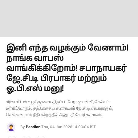
இனி எந்த வழக்கும் வேணாம்!
நாங்க வாபஸ்
வாங்கிக்கிறோம்! சபாநாயகர்
ஜே.சி.டி பிரபாகர் மற்றும்
ஓ.பி.எஸ் மனு!
உரிமையியல் வழக்குகளை திரும்பப் பெற, ஓ.பன்னீர்செல்வம்
உள்ளிட்டோரும், தற்போதைய சபாநாயகர் ஜே.சி.டி.பிரபாகரனும்,
சென்னை உயர் நீதிமன்றத்தில் அனுமதி கோரி உள்ளனர்.
By
Pandian
Thu, 04 Jun 2026 14:00:04 IST