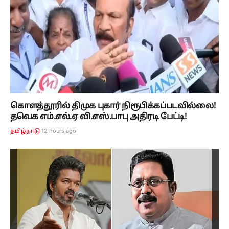
கொளத்தூரில் திமுக புகார் நிரூபிக்கப்படவில்லை!
தவெக எம்.எல்.ஏ வி.எஸ்.பாபு அதிரடி பேட்டி!
12 hours ago
தமிழ்நாடு