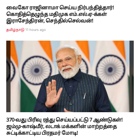
வைகோ ராஜினாமா செய்ய நிர்பந்தித்தார்!
கொதித்தெழுந்த மதிமுக எம்.எல்.ஏ-க்கள்
இராசேந்திரன், செந்தில்செல்வன்!
11 hours ago
தமிழ்நாடு
370-வது பிரிவு ரத்து செய்யப்பட்டு 7 ஆண்டுகள்!
ஜம்மு-காஷ்மீர், லடாக் மக்களின் மாற்றத்தை
சுட்டிக்காட்டிய பிரதமர் மோடி!