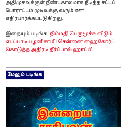
அதிமுகவுக்குள் நீண்டகாலமாக நீடித்த சட்டப்
போராட்டம் முடிவுக்கு வரும் என
எதிர்பார்க்கப்படுகிறது.
இதையும் படிங்க:
நிம்மதி பெருமூச்சு விடும்
எடப்பாடி பழனிசாமி! சென்னை ஹைகோர்ட்
கொடுத்த அதிரடி தீர்ப்பால் ஹாப்பி!
மேலும் படிங்க