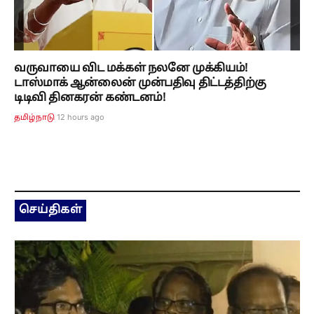
வருவாயை விட மக்கள் நலனே முக்கியம்!
டாஸ்மாக் ஆன்லைன் முன்பதிவு திட்டத்திற்கு
டிடிவி தினகரன் கண்டனம்!
12 hours ago
தமிழ்நாடு
செய்திகள்