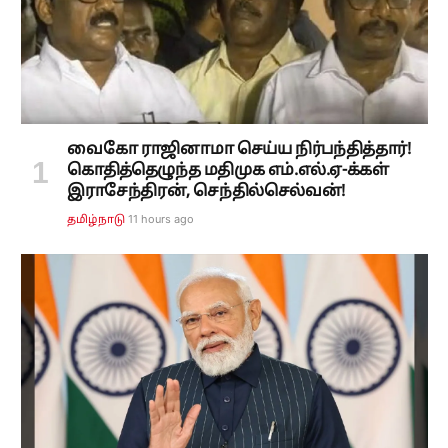
வைகோ ராஜினாமா செய்ய நிர்பந்தித்தார்!
கொதித்தெழுந்த மதிமுக எம்.எல்.ஏ-க்கள்
இராசேந்திரன், செந்தில்செல்வன்!
11 hours ago
தமிழ்நாடு