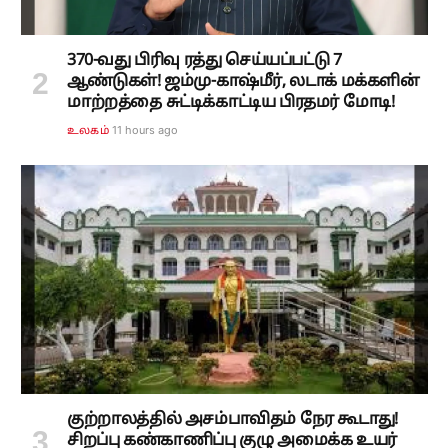
370-வது பிரிவு ரத்து செய்யப்பட்டு 7
ஆண்டுகள்! ஜம்மு-காஷ்மீர், லடாக் மக்களின்
மாற்றத்தை சுட்டிக்காட்டிய பிரதமர் மோடி!
11 hours ago
உலகம்
குற்றாலத்தில் அசம்பாவிதம் நேர கூடாது!
சிறப்பு கண்காணிப்பு குழு அமைக்க உயர்