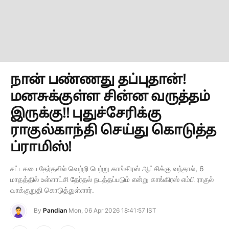
நான் பண்ணது தப்புதான்!
மனசுக்குள்ள சின்ன வருத்தம்
இருக்கு!! புதுச்சேரிக்கு
ராகுல்காந்தி செய்து கொடுத்த
ப்ராமிஸ்!
சட்டசபை தேர்தலில் வெற்றி பெற்று காங்கிரஸ் ஆட்சிக்கு வந்தால், 6
மாதத்தில் உள்ளாட்சி தேர்தல் நடத்தப்படும் என்று காங்கிரஸ் எம்பி ராகுல்
வாக்குறுதி கொடுத்துள்ளார்.
By
Pandian
Mon, 06 Apr 2026 18:41:57 IST