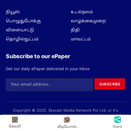
நியூஸ்
உடல்நலம்
பொழுதுபோக்கு
வாழ்க்கைமுறை
விளையாட்டு
நிதி
தொழில்நுட்பம்
மாவட்டம்
Subscribe to our ePaper
Get our daily ePaper delivered in your inbox
SUBSCRIBE
Copyright © 2025, Skycast Media Network Pvt Ltd, or it's
affiliated brands and companies. All rights reserved.
Privacy Policy
Terms
About us
Contact us
கேலரி
வீடியோஸ்
Share