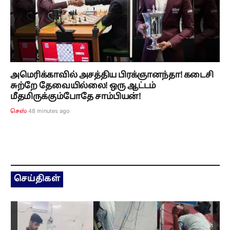
அமெரிக்காவில் அசத்திய பிரக்ஞானந்தா! கடைசி
சுற்றே தேவையில்லை! ஒரு ஆட்டம்
மீதமிருக்கும்போதே சாம்பியன்!
48 minutes ago
செஸ்
செய்திகள்