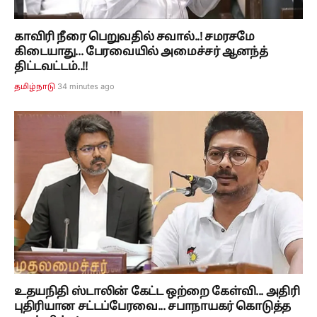
காவிரி நீரை பெறுவதில் சவால்..! சமரசமே
கிடையாது... பேரவையில் அமைச்சர் ஆனந்த்
திட்டவட்டம்..!!
34 minutes ago
தமிழ்நாடு
உதயநிதி ஸ்டாலின் கேட்ட ஒற்றை கேள்வி... அதிரி
புதிரியான சட்டப்பேரவை... சபாநாயகர் கொடுத்த