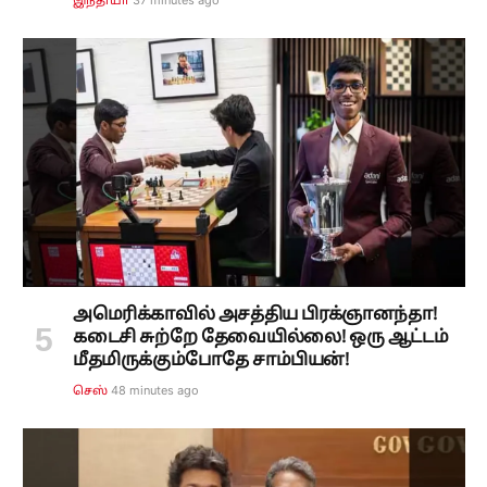
37 minutes ago
இந்தியா
அமெரிக்காவில் அசத்திய பிரக்ஞானந்தா!
கடைசி சுற்றே தேவையில்லை! ஒரு ஆட்டம்
மீதமிருக்கும்போதே சாம்பியன்!
48 minutes ago
செஸ்