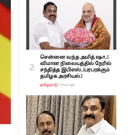
சென்னை வந்த அமித் ஷா..!
விமான நிலையத்தில் நேரில்
சந்தித்த இபிஎஸ்..!பரபரக்கும்
தமிழக அரசியல்.!
1 hour ago
தமிழ்நாடு