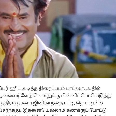
டூப்பர் ஹிட் அடித்த திரைப்படம் பாட்ஷா. அதில்
் தலைவர் வேற லெவலுக்கு பின்னிப்பெடலெடுத்து
்திரம் தான் ரஜினிகாந்தை பட்டி, தொட்டியில்
 சேர்ந்தது. இதனையெல்லாம் கணக்குப் போட்டு