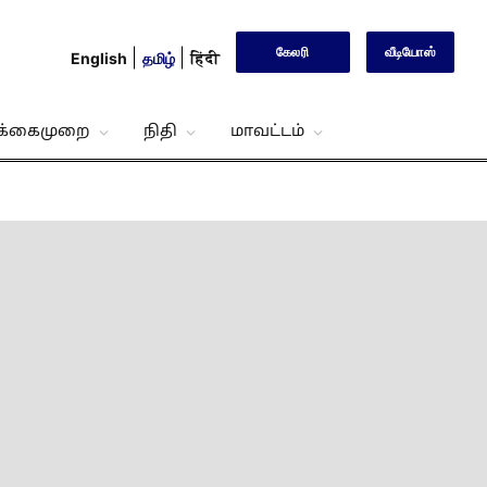
கேலரி
வீடியோஸ்
English
தமிழ்
हिंदी
்க்கைமுறை
நிதி
மாவட்டம்