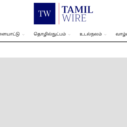
ளையாட்டு
தொழில்நுட்பம்
உடல்நலம்
வாழ