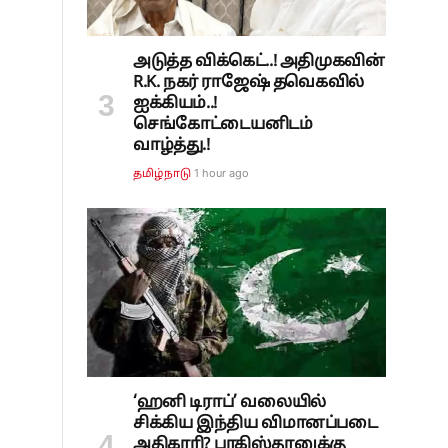
அடுத்த விக்கெட்..! அதிமுகவின்
R.K. நகர் ராஜேஷ் தவெகவில்
ஐக்கியம்..!
செங்கோட்டையனிடம்
வாழ்த்து.!
1 hour ago
தமிழ்நாடு
‘ஹனி டிராப்’ வலையில்
சிக்கிய இந்திய விமானப்படை
அதிகாரி? பாகிஸ்தானுக்கு