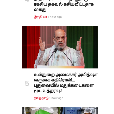
ரகசிய தகவல் கசியவிட்டதாக
கைது
1 hour ago
இந்தியா
உள்துறை அமைச்சர் அமித்ஷா
வருகை எதிரொலி...
புதுவையில் மதுக்கடைகளை
மூட உத்தரவு.!
1 hour ago
தமிழ்நாடு