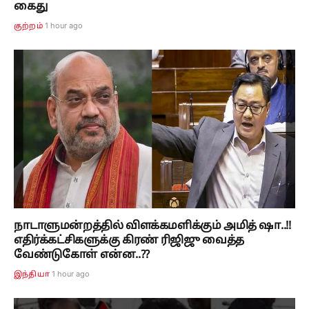
கைது
1 hour ago
குற்றம்
நாடாளுமன்றத்தில் விளக்கமளிக்கும் அமித் ஷா..!!
எதிர்க்கட்சிகளுக்கு கிரண் ரிஜிஜு வைத்த
வேண்டுகோள் என்ன..??
1 hour ago
இந்தியா