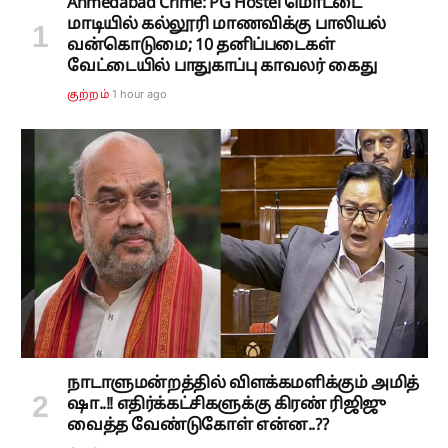
Ahmedabad Crime: PG Hostel மொட்டை
மாடியில் கல்லூரி மாணவிக்கு பாலியல்
வன்கொடுமை; 10 தனிப்படைகள்
வேட்டையில் பாதுகாப்பு காவலர் கைது
1 hour ago
குற்றம்
நாடாளுமன்றத்தில் விளக்கமளிக்கும் அமித்
ஷா..!! எதிர்க்கட்சிகளுக்கு கிரண் ரிஜிஜு
வைத்த வேண்டுகோள் என்ன..??