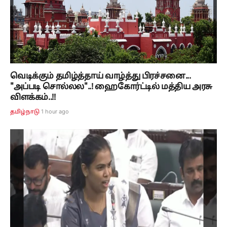
வெடிக்கும் தமிழ்த்தாய் வாழ்த்து பிரச்சனை...
"அப்படி சொல்லல"..! ஹைகோர்ட்டில் மத்திய அரசு
விளக்கம்..!!
1 hour ago
தமிழ்நாடு