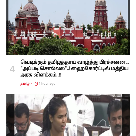
வெடிக்கும் தமிழ்த்தாய் வாழ்த்து பிரச்சனை...
"அப்படி சொல்லல"..! ஹைகோர்ட்டில் மத்திய
அரசு விளக்கம்..!!
1 hour ago
தமிழ்நாடு