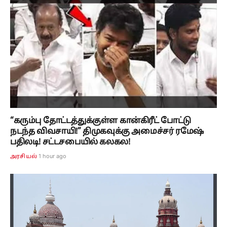
“கரும்பு தோட்டத்துக்குள்ள கான்கிரீட் போட்டு
நடந்த விவசாயி!” திமுகவுக்கு அமைச்சர் ரமேஷ்
பதிலடி! சட்டசபையில் கலகல!
1 hour ago
அரசியல்