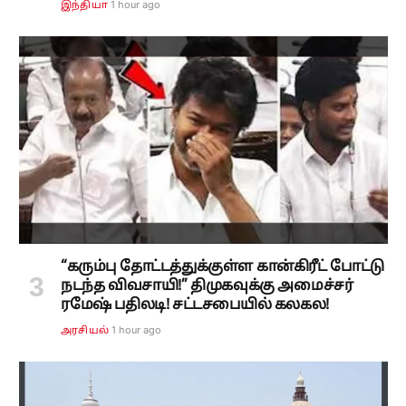
1 hour ago
இந்தியா
“கரும்பு தோட்டத்துக்குள்ள கான்கிரீட் போட்டு
நடந்த விவசாயி!” திமுகவுக்கு அமைச்சர்
ரமேஷ் பதிலடி! சட்டசபையில் கலகல!
1 hour ago
அரசியல்