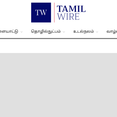
ளையாட்டு
தொழில்நுட்பம்
உடல்நலம்
வாழ