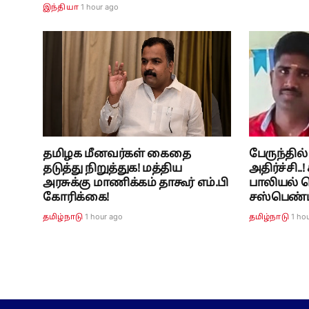
1 hour ago
இந்தியா
தமிழக மீனவர்கள் கைதை
பேருந்தில
தடுத்து நிறுத்துக! மத்திய
அதிர்ச்சி.
அரசுக்கு மாணிக்கம் தாகூர் எம்.பி
பாலியல் 
கோரிக்கை!
சஸ்பெண்ட்.
1 hour ago
1 ho
தமிழ்நாடு
தமிழ்நாடு