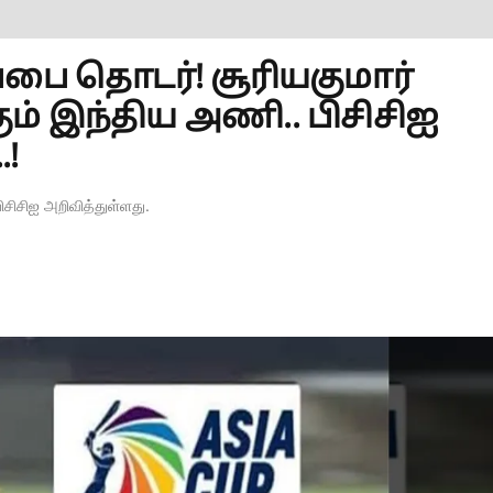
்பை தொடர்! சூரியகுமார்
் இந்திய அணி.. பிசிசிஐ
.!
சிசிஐ அறிவித்துள்ளது.