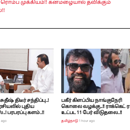
 ரொம்ப முக்கியம்!! கனமழையால் தவிக்கும்
!!
தீஷ் திடீர் சந்திப்பு..!
பகீர் கிளப்பிய நாங்குநேரி
சியலில் புதிய
கொலை வழக்கு..!! ராக்கெட் 
.! பரபரப்பு களம்..!!
உட்பட 11 பேர் விடுதலை..!!
r ago
1 hour ago
தமிழ்நாடு