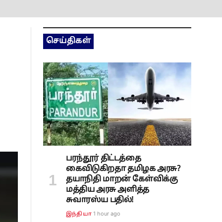
செய்திகள்
பரந்தூர் திட்டத்தை
கைவிடுகிறதா தமிழக அரசு?
தயாநிதி மாறன் கேள்விக்கு
மத்திய அரசு அளித்த
சுவாரஸ்ய பதில்!
1 hour ago
இந்தியா