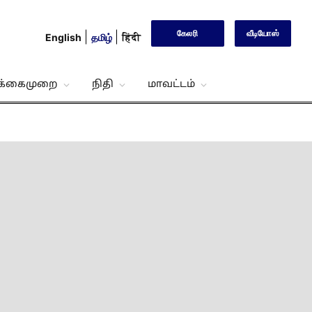
கேலரி
வீடியோஸ்
English
தமிழ்
हिंदी
்க்கைமுறை
நிதி
மாவட்டம்