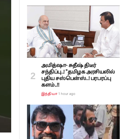
அமித்ஷா- சுதீஷ் திடீர்
சந்திப்பு..! "தமிழக அரசியலில்
புதிய சஸ்பென்ஸ்..! பரபரப்பு
களம்..!!
1 hour ago
இந்தியா