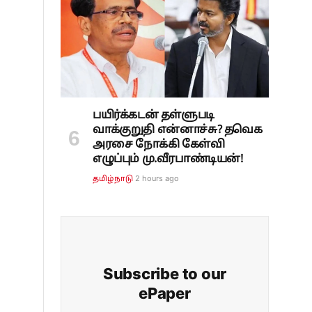
பயிர்க்கடன் தள்ளுபடி
வாக்குறுதி என்னாச்சு? தவெக
அரசை நோக்கி கேள்வி
எழுப்பும் மு.வீரபாண்டியன்!
2 hours ago
தமிழ்நாடு
Subscribe to our
ePaper