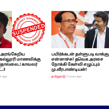
் அரங்கேறிய
பயிர்க்கடன் தள்ளுபடி வாக்கு
.! கல்லூரி மாணவிக்கு
என்னாச்சு? தவெக அரசை
தொல்லை..! காவலர்
நோக்கி கேள்வி எழுப்பும்
.!!
மு.வீரபாண்டியன்!
ur ago
2 hours ago
தமிழ்நாடு