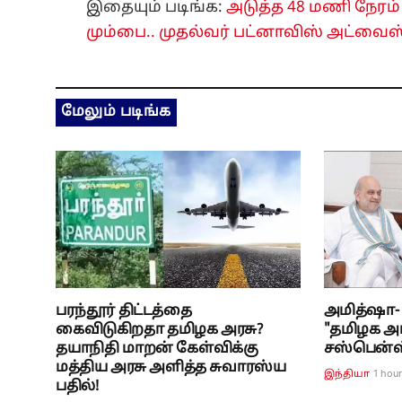
இதையும் படிங்க:
அடுத்த 48 மணி நேரம்
மும்பை.. முதல்வர் பட்னாவிஸ் அட்வைஸ்
மேலும் படிங்க
பரந்தூர் திட்டத்தை
அமித்ஷா- சு
கைவிடுகிறதா தமிழக அரசு?
"தமிழக அர
தயாநிதி மாறன் கேள்விக்கு
சஸ்பென்ஸ்.
மத்திய அரசு அளித்த சுவாரஸ்ய
1 hou
இந்தியா
பதில்!