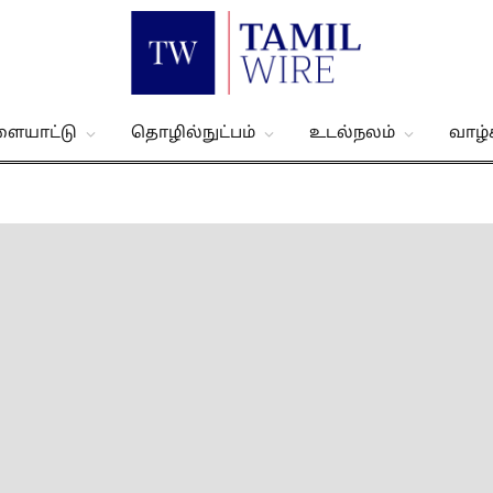
ளையாட்டு
தொழில்நுட்பம்
உடல்நலம்
வாழ