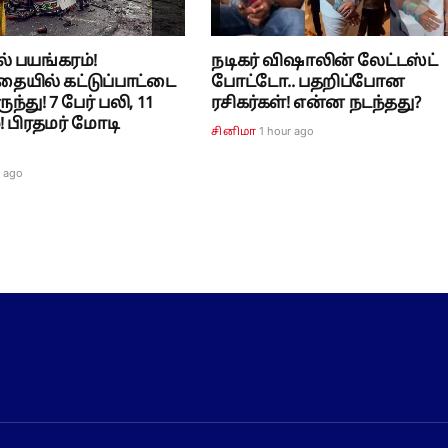
் பயங்கரம்!
நடிகர் விஷாலின் லேட்டஸ்ட்
ையில் கட்டுப்பாட்டை
போட்டோ.. பதறிப்போன
ந்து! 7 பேர் பலி, 11
ரசிகர்கள்! என்ன நடந்தது?
! பிரதமர் மோடி
1 hour ago
சினிமா
r ago