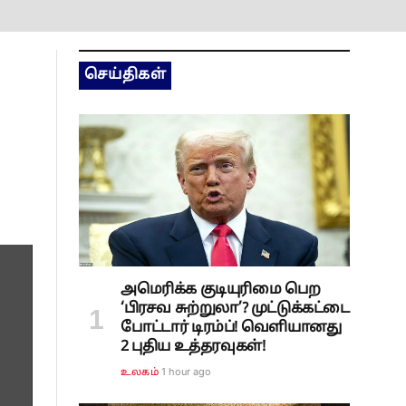
செய்திகள்
அமெரிக்க குடியுரிமை பெற
‘பிரசவ சுற்றுலா’? முட்டுக்கட்டை
போட்டார் டிரம்ப்! வெளியானது
2 புதிய உத்தரவுகள்!
1 hour ago
உலகம்