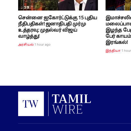
சென்னை ஐகோர்ட்டுக்கு 15 புதிய
இமாச்சலில
நீதிபதிகள்! ஜனாதிபதி முர்மு
மலைப்பாத
உத்தரவு; முதல்வர் விஜய்
இழந்த பேரு
வாழ்த்து!
பேர் காயம்
இரங்கல்!
1 hour ago
அரசியல்
1 hou
இந்தியா