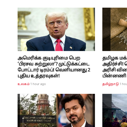
அமெரிக்க குடியுரிமை பெற
தமிழக மக்
‘பிரசவ சுற்றுலா’? முட்டுக்கட்டை
அதிர்ச்சி
போட்டார் டிரம்ப்! வெளியானது 2
அரிசி வில
புதிய உத்தரவுகள்!
பின்னணி
1 hour ago
1 ho
உலகம்
தமிழ்நாடு