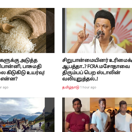
களுக்கு அடுத்த
சிறுபான்மையினர் உரிமைக்
! பொன்னி, பாசுமதி
ஆபத்தா..? FCRA மசோதாவை
ை கிடுகிடு உயர்வு!
திரும்பப் பெற ஸ்டாலின்
 என்ன?
வலியுறுத்தல்..!
ur ago
1 hour ago
தமிழ்நாடு