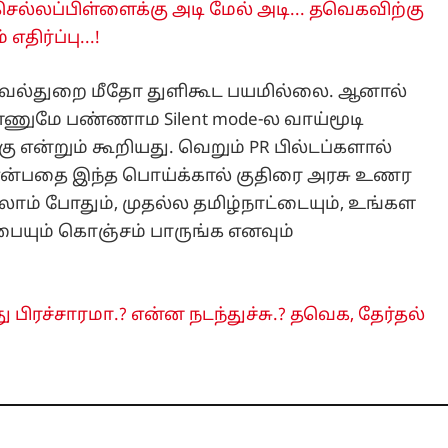
செல்லப்பிள்ளைக்கு அடி மேல் அடி... தவெகவிற்கு
திர்ப்பு...!
 காவல்துறை மீதோ துளிகூட பயமில்லை. ஆனால்
்ணுமே பண்ணாம Silent mode-ல வாய்மூடி
ு என்றும் கூறியது. வெறும் PR பில்டப்களால்
 என்பதை இந்த பொய்க்கால் குதிரை அரசு உணர
-லாம் போதும், முதல்ல தமிழ்நாட்டையும், உங்கள
பையும் கொஞ்சம் பாருங்க எனவும்
ிரச்சாரமா.? என்ன நடந்துச்சு.? தவெக, தேர்தல்