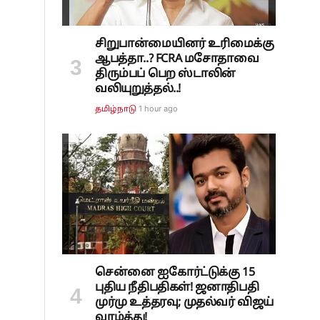
சிறுபான்மையினர் உரிமைக்கு
ஆபத்தா..? FCRA மசோதாவை
திரும்பப் பெற ஸ்டாலின்
வலியுறுத்தல்..!
1 hour ago
தமிழ்நாடு
சென்னை ஐகோர்ட்டுக்கு 15
புதிய நீதிபதிகள்! ஜனாதிபதி
முர்மு உத்தரவு; முதல்வர் விஜய்
வாழ்த்து!