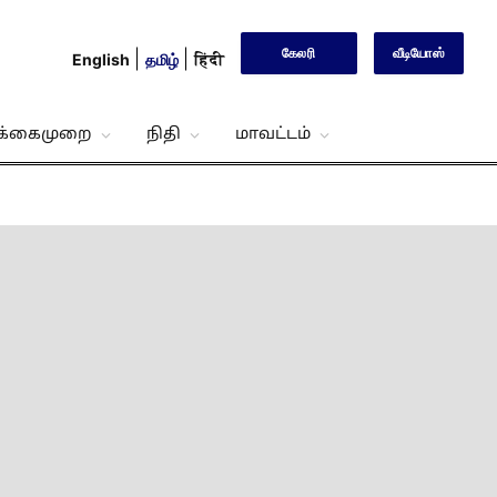
கேலரி
வீடியோஸ்
English
தமிழ்
हिंदी
்க்கைமுறை
நிதி
மாவட்டம்