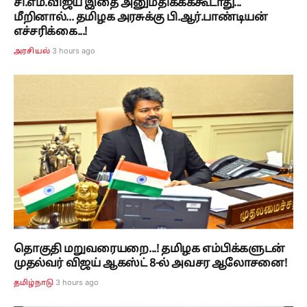
சி.எம்.விஜய் இதை அனுமதிக்கக்கூடாது...
மீறினால்... தமிழக அரசுக்கு பி.ஆர்.பாண்டியன்
எச்சரிக்கை...!
3 hours ago
அரசியல்
தொகுதி மறுவரையறை...! தமிழக எம்பிக்களுடன்
முதல்வர் விஜய் ஆகஸ்ட் 8-ல் அவசர ஆலோசனை!
3 hours ago
தமிழ்நாடு