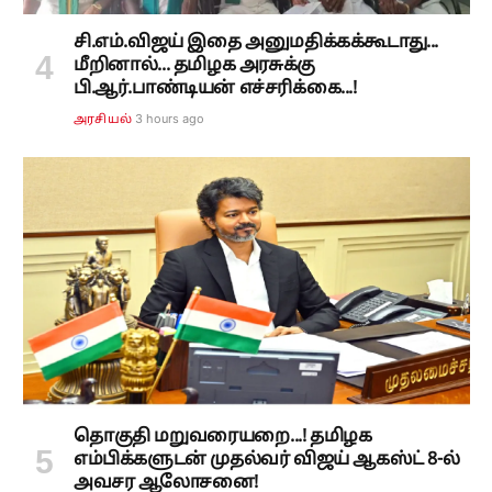
சி.எம்.விஜய் இதை அனுமதிக்கக்கூடாது...
மீறினால்... தமிழக அரசுக்கு
பி.ஆர்.பாண்டியன் எச்சரிக்கை...!
3 hours ago
அரசியல்
தொகுதி மறுவரையறை...! தமிழக
எம்பிக்களுடன் முதல்வர் விஜய் ஆகஸ்ட் 8-ல்
அவசர ஆலோசனை!