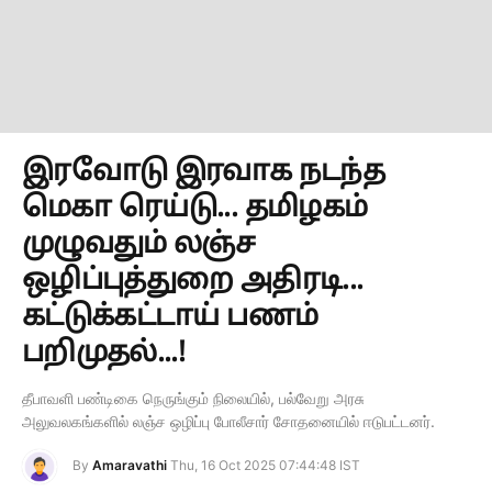
இரவோடு இரவாக நடந்த
மெகா ரெய்டு... தமிழகம்
முழுவதும் லஞ்ச
ஒழிப்புத்துறை அதிரடி...
கட்டுக்கட்டாய் பணம்
பறிமுதல்...!
தீபாவளி பண்டிகை நெருங்கும் நிலையில், பல்வேறு அரசு
அலுவலகங்களில் லஞ்ச ஒழிப்பு போலீசார் சோதனையில் ஈடுபட்டனர்.
By
Amaravathi
Thu, 16 Oct 2025 07:44:48 IST