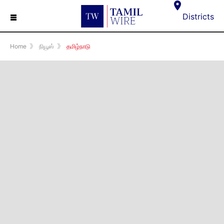
☰
Districts
Home
》
நியூஸ்
》
தமிழ்நாடு