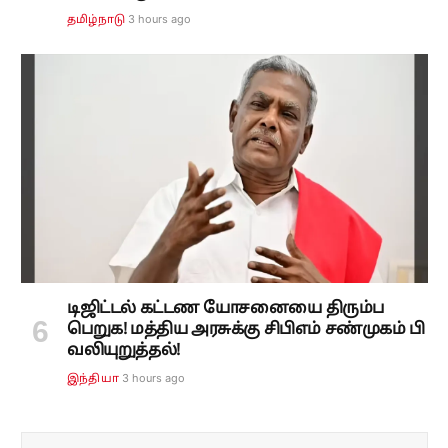
3 hours ago
தமிழ்நாடு
டிஜிட்டல் கட்டண யோசனையை திரும்ப
பெறுக! மத்திய அரசுக்கு சிபிஎம் சண்முகம் பி
வலியுறுத்தல்!
3 hours ago
இந்தியா