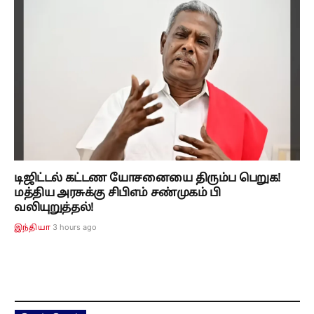
டிஜிட்டல் கட்டண யோசனையை திரும்ப பெறுக!
மத்திய அரசுக்கு சிபிஎம் சண்முகம் பி
வலியுறுத்தல்!
3 hours ago
இந்தியா