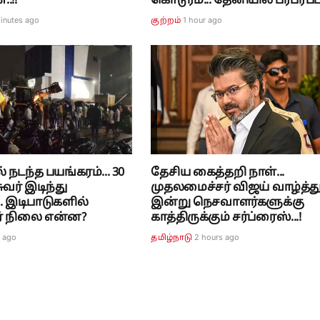
.!!
கொடூரம்... தேனியில் பரபரப்பு.
inutes ago
1 hour ago
குற்றம்
 நடந்த பயங்கரம்... 30
தேசிய கைத்தறி நாள்...
வர் இடிந்து
முதலமைச்சர் விஜய் வாழ்த்து.
.. இடிபாடுகளில்
இன்று நெசவாளர்களுக்கு
ர் நிலை என்ன?
காத்திருக்கும் சர்ப்ரைஸ்...!
r ago
2 hours ago
தமிழ்நாடு