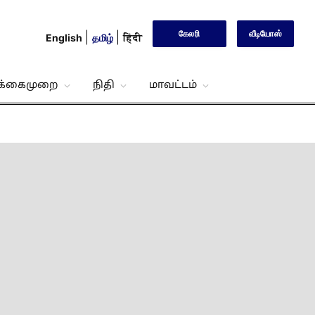
கேலரி
வீடியோஸ்
English
தமிழ்
हिंदी
்க்கைமுறை
நிதி
மாவட்டம்