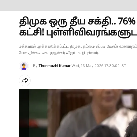
திமுக ஒரு தீய சக்தி.. 76
கட்சி! புள்ளிவிவரங்களு
மக்களால் புறக்கணிக்கப்பட்ட திமுக, நம்மை எப்படி வேண்டுமானாலும் 
போவதில்லை என முதல்வர் விஜய் கூறியுள்ளார்.
By
Thenmozhi Kumar
Wed, 13 May 2026 17:30:02 IST