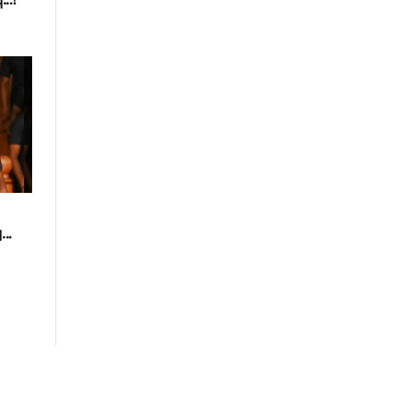
..!
..