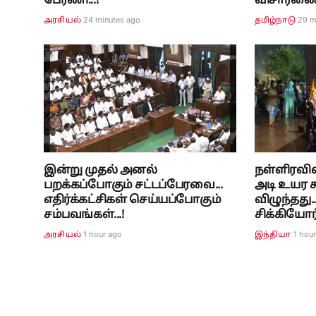
பேரணி...!
விசாரணை.
24 minutes ago
29 m
அரசியல்
தமிழ்நாடு
இன்று முதல் அனல்
நள்ளிரவில்
பறக்கப்போகும் சட்டப்பேரவை...
அடி உயர சு
எதிர்க்கட்சிகள் செய்யப்போகும்
விழுந்தது.
சம்பவங்கள்...!
சிக்கியோ
1 hour ago
1 hou
அரசியல்
இந்தியா