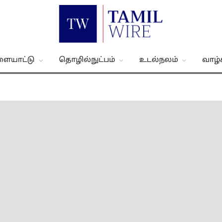
ளையாட்டு
தொழில்நுட்பம்
உடல்நலம்
வாழ