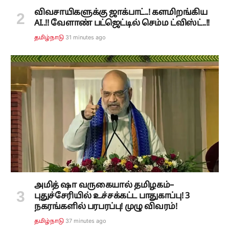
விவசாயிகளுக்கு ஜாக்பாட்..! களமிறங்கிய
AI..!! வேளாண் பட்ஜெட்டில் செம்ம ட்விஸ்ட்..!!
31 minutes ago
தமிழ்நாடு
அமித் ஷா வருகையால் தமிழகம்–
புதுச்சேரியில் உச்சக்கட்ட பாதுகாப்பு! 3
நகரங்களில் பரபரப்பு! முழு விவரம்!
37 minutes ago
தமிழ்நாடு