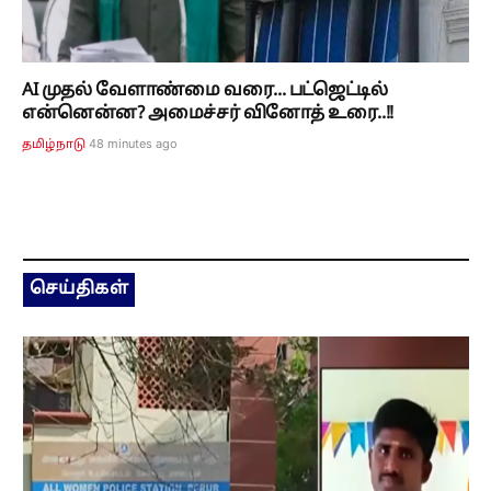
AI முதல் வேளாண்மை வரை... பட்ஜெட்டில்
என்னென்ன? அமைச்சர் வினோத் உரை..!!
49 minutes ago
தமிழ்நாடு
செய்திகள்