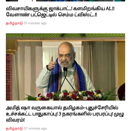
விவசாயிகளுக்கு ஜாக்பாட்..! களமிறங்கிய AI..!!
வேளாண் பட்ஜெட்டில் செம்ம ட்விஸ்ட்..!!
31 minutes ago
தமிழ்நாடு
அமித் ஷா வருகையால் தமிழகம்–புதுச்சேரியில்
உச்சக்கட்ட பாதுகாப்பு! 3 நகரங்களில் பரபரப்பு! முழு
விவரம்!
37 minutes ago
தமிழ்நாடு