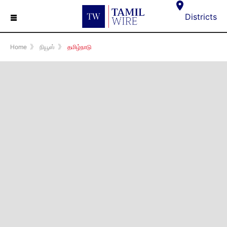
☰
Districts
Home
》
நியூஸ்
》
தமிழ்நாடு