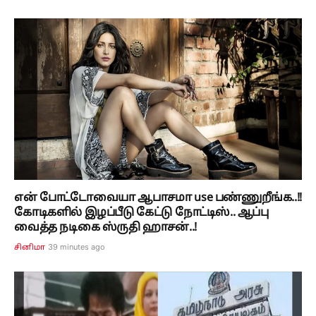
என் போட்டோவையா ஆபாசமா use பண்ணுறீங்க..!!
கோடிகளில் இழப்பீடு கேட்டு நோட்டிஸ்.. ஆப்பு
வைத்த நடிகை ஸ்ருதி ஹாசன்..!
39 minutes ago
சினிமா