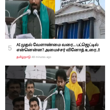
AI முதல் வேளாண்மை வரை... பட்ஜெட்டில்
என்னென்ன? அமைச்சர் வினோத் உரை..!!
49 minutes ago
தமிழ்நாடு