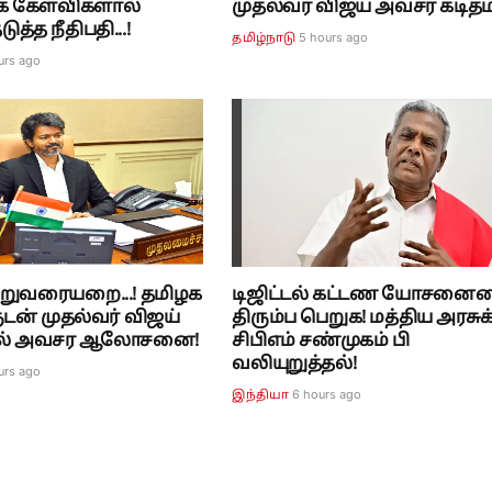
க கேள்விகளால்
முதல்வர் விஜய் அவசர கடிதம்
த்த நீதிபதி...!
5 hours ago
தமிழ்நாடு
urs ago
றுவரையறை...! தமிழக
டிஜிட்டல் கட்டண யோசனை
ுடன் முதல்வர் விஜய்
திரும்ப பெறுக! மத்திய அரசுக
8-ல் அவசர ஆலோசனை!
சிபிஎம் சண்முகம் பி
வலியுறுத்தல்!
urs ago
6 hours ago
இந்தியா