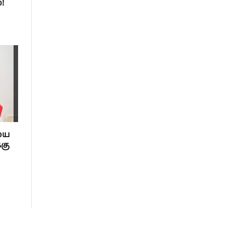
!
யை
்கு