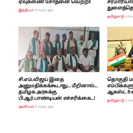
ஏவுகணை சோதனை வெற்றி!
சரமாரியா
துளைத்தெடு
4 hours ago
இந்தியா
4 ho
தமிழ்நாடு
சி.எம்.விஜய் இதை
தொகுதி ம
அனுமதிக்கக்கூடாது... மீறினால்...
எம்பிக்கள
தமிழக அரசுக்கு
ஆகஸ்ட் 
பி.ஆர்.பாண்டியன் எச்சரிக்கை...!
5 ho
தமிழ்நாடு
5 hours ago
அரசியல்