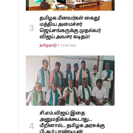
தமிழக மீனவர்கள் கைது!
மத்திய அமைச்சர்
ஜெய்சங்கருக்கு முதல்வர்
விஜய் அவசர கடிதம்!
5 hours ago
தமிழ்நாடு
ு
சி.எம்.விஜய் இதை
அனுமதிக்கக்கூடாது...
மீறினால்... தமிழக அரசுக்கு
பி.ஆர்.பாண்டியன்