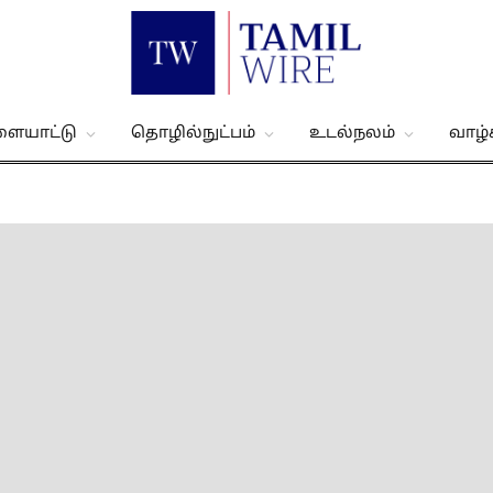
ளையாட்டு
தொழில்நுட்பம்
உடல்நலம்
வாழ