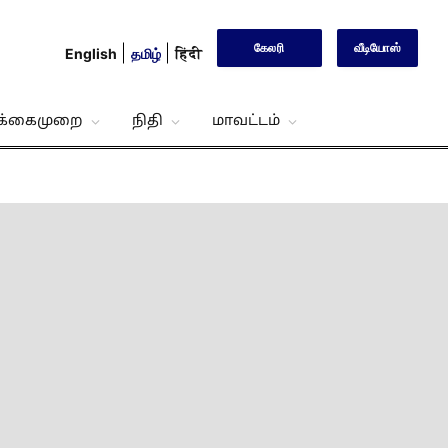
கேலரி
வீடியோஸ்
English
தமிழ்
हिंदी
்க்கைமுறை
நிதி
மாவட்டம்