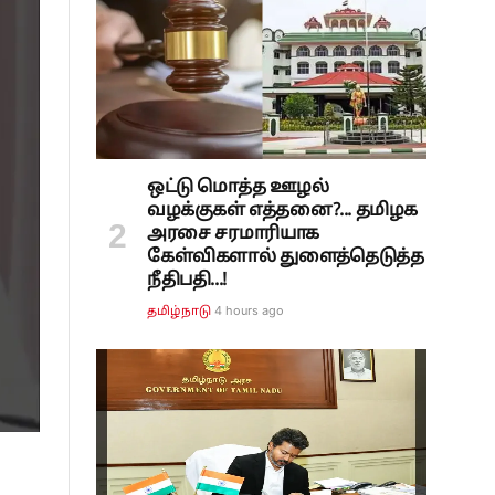
ஒட்டு மொத்த ஊழல்
வழக்குகள் எத்தனை?... தமிழக
அரசை சரமாரியாக
கேள்விகளால் துளைத்தெடுத்த
நீதிபதி...!
4 hours ago
தமிழ்நாடு