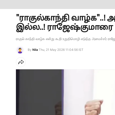
"ராகுல்காந்தி வாழ்க"..
இல்ல..! ராஜேஷ்குமாரை க
ராகுல் காந்தி வாழ்க என்று கூறி உறுதிமொழி எடுத்த அமைச்சர் ராஜே
By
Nila
Thu, 21 May 2026 11:04:56 IST