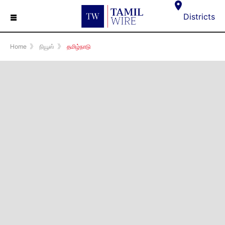
☰
Districts
Home
》
நியூஸ்
》
தமிழ்நாடு