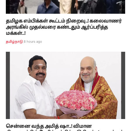
தமிழக எம்பிக்கள் கூட்டம் நிறைவு..! கலைவாணர்
அரங்கில் முதல்வரை கண்டதும் ஆர்ப்பரித்த
மக்கள்..!
8 hours ago
தமிழ்நாடு
சென்னை வந்த அமித் ஷா..! விமான