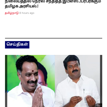
நிலையத்தில் நேரில் சந்தித்த இபிஎஸ்..!பரபரக்கும்
தமிழக அரசியல்.!
8 hours ago
தமிழ்நாடு
செய்திகள்