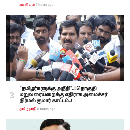
7 hours ago
அரசியல்
“தமிழர்களுக்கு அநீதி”..! தொகுதி
மறுவரையறைக்கு எதிராக அமைச்சர்
நிர்மல் குமார் காட்டம்..!
8 hours ago
தமிழ்நாடு