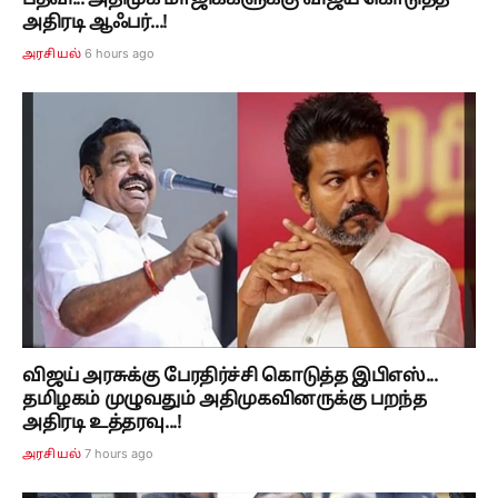
பதவி... அதிமுக மாஜிக்களுக்கு விஜய் கொடுத்த
அதிரடி ஆஃபர்...!
6 hours ago
அரசியல்
விஜய் அரசுக்கு பேரதிர்ச்சி கொடுத்த இபிஎஸ்...
தமிழகம் முழுவதும் அதிமுகவினருக்கு பறந்த
அதிரடி உத்தரவு...!
7 hours ago
அரசியல்