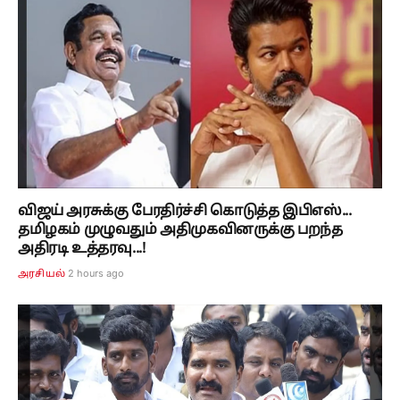
விஜய் அரசுக்கு பேரதிர்ச்சி கொடுத்த இபிஎஸ்...
தமிழகம் முழுவதும் அதிமுகவினருக்கு பறந்த
அதிரடி உத்தரவு...!
2 hours ago
அரசியல்