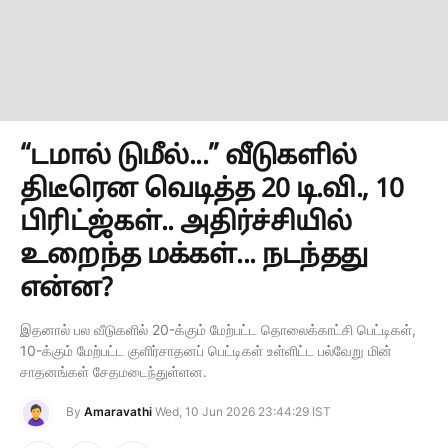
“டமால் டுமீல்...” வீடுகளில்
திடீரென வெடித்த 20 டி.வி., 10
பிரிட்ஜ்கள்.. அதிர்ச்சியில்
உறைந்த மக்கள்... நடந்தது
என்ன?
இதனால் பல வீடுகளில் 20-க்கும் மேற்பட்ட தொலைக்காட்சி பெட்டிகள்,
10-க்கும் மேற்பட்ட குளிர்சாதனப் பெட்டிகள் உள்ளிட்ட பல்வேறு மின்
சாதனங்கள் சேதமடைந்துள்ளன.
By
Amaravathi
Wed, 10 Jun 2026 23:44:29 IST