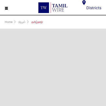
☰
Districts
Home
》
நியூஸ்
》
தமிழ்நாடு