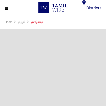
☰
Districts
Home
》
நியூஸ்
》
தமிழ்நாடு