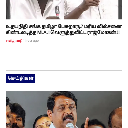
உதயநிதி சங்க தமிழா பேசுறாரு.? மரிய வில்சனை
கிண்டலடித்த MLA..! வெளுத்துவிட்ட ராஜ்மோகன்.!!
1 hour ago
தமிழ்நாடு
செய்திகள்