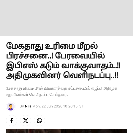
மேகதாது உரிமை மீறல்
பிரச்சனை..! பேரவையில்
இபிஎஸ் கடும் வாக்குவாதம்..!!
அதிமுகவினர் வெளிநடப்பு..!!
மேகதாது உரிமை மீறல் விவகாரத்தை சட்டசபையில் எழுப்பி அதிமுக
உறுப்பினர்கள் வெளிநடப்பு செய்தனர்.
By
Nila
Mon, 22 Jun 2026 10:20:15 IST
Facebook
X
Instagram
(Twitter)