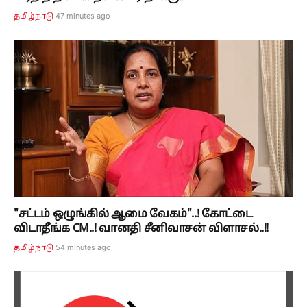
47 minutes ago
தமிழ்நாடு
"சட்டம் ஒழுங்கில் ஆமை வேகம்"..! கோட்டை
விடாதீங்க CM..! வானதி சீனிவாசன் விளாசல்..!!
54 minutes ago
தமிழ்நாடு