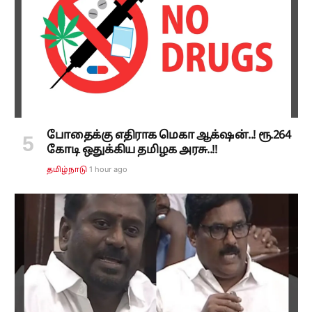
போதைக்கு எதிராக மெகா ஆக்‌ஷன்..! ரூ.264
கோடி ஒதுக்கிய தமிழக அரசு..!!
1 hour ago
தமிழ்நாடு