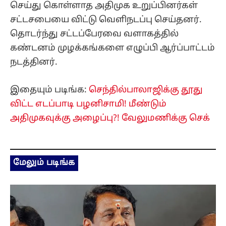
செய்து கொள்ளாத அதிமுக உறுப்பினர்கள்
சட்டசபையை விட்டு வெளிநடப்பு செய்தனர்.
தொடர்ந்து சட்டப்பேரவை வளாகத்தில்
கண்டனம் முழக்கங்களை எழுப்பி ஆர்ப்பாட்டம்
நடத்தினர்.
இதையும் படிங்க:
செந்தில்பாலாஜிக்கு தூது
விட்ட எடப்பாடி பழனிசாமி! மீண்டும்
அதிமுகவுக்கு அழைப்பு?! வேலுமணிக்கு செக்
மேலும் படிங்க