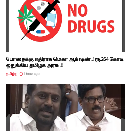
போதைக்கு எதிராக மெகா ஆக்‌ஷன்..! ரூ.264 கோடி
ஒதுக்கிய தமிழக அரசு..!!
1 hour ago
தமிழ்நாடு