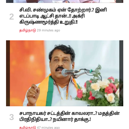
சி.வி. சண்முகம் ஏன் தோற்றார்.? இனி
எடப்பாடி ஆட்சி தான்..!! அக்ரி
கிருஷ்ணமூர்த்தி உறுதி.!!
29 minutes ago
தமிழ்நாடு
சபாநாயகர் சட்டத்தின் காவலரா..? மதத்தின்
பிரதிநிதியா..? நயினார் தாக்கு.!
47 minutes ago
தமிழ்நாடு