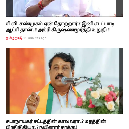
சி.வி. சண்முகம் ஏன் தோற்றார்.? இனி எடப்பாடி
ஆட்சி தான்..!! அக்ரி கிருஷ்ணமூர்த்தி உறுதி.!!
29 minutes ago
தமிழ்நாடு
சபாநாயகர் சட்டத்தின் காவலரா..? மதத்தின்
பிரதிநிதியா..? நயினார் தாக்கு.!