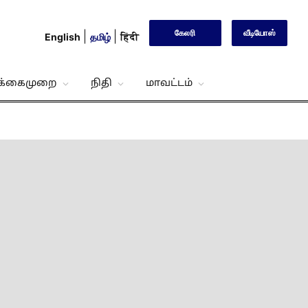
கேலரி
வீடியோஸ்
English
தமிழ்
हिंदी
்க்கைமுறை
நிதி
மாவட்டம்