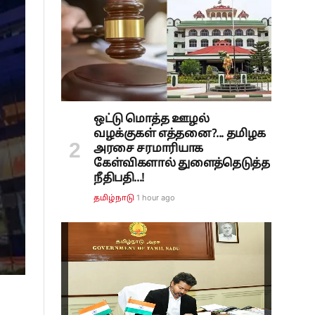
ஒட்டு மொத்த ஊழல்
வழக்குகள் எத்தனை?... தமிழக
அரசை சரமாரியாக
கேள்விகளால் துளைத்தெடுத்த
நீதிபதி...!
1 hour ago
தமிழ்நாடு