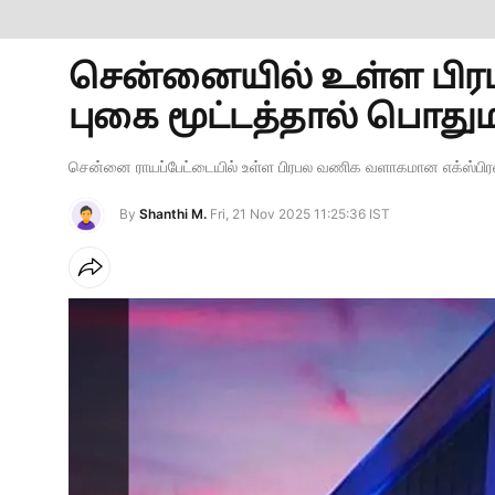
சென்னையில் உள்ள பிரபல ம
புகை மூட்டத்தால் பொதுமக்
சென்னை ராயப்பேட்டையில் உள்ள பிரபல வணிக வளாகமான எக்ஸ்பிரஸ் 
By
Shanthi M.
Fri, 21 Nov 2025 11:25:36 IST