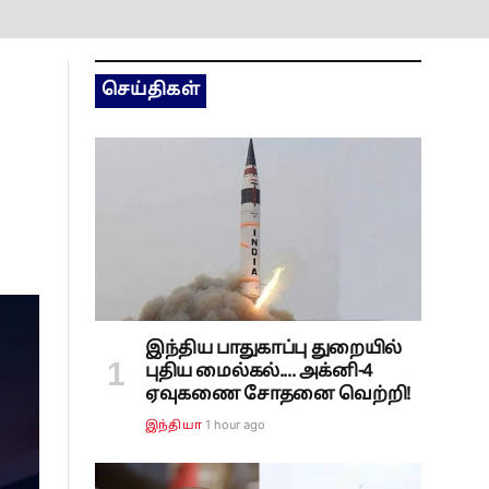
செய்திகள்
இந்திய பாதுகாப்பு துறையில்
புதிய மைல்கல்.... அக்னி-4
ஏவுகணை சோதனை வெற்றி!
1 hour ago
இந்தியா