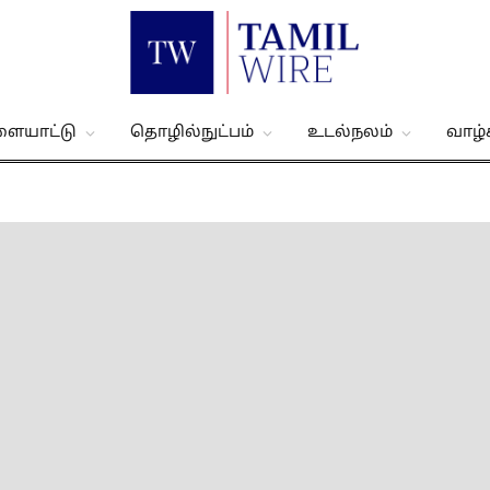
ளையாட்டு
தொழில்நுட்பம்
உடல்நலம்
வாழ