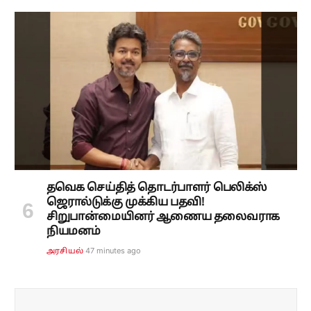
தவெக செய்தித் தொடர்பாளர் பெலிக்ஸ்
ஜெரால்டுக்கு முக்கிய பதவி!
சிறுபான்மையினர் ஆணைய தலைவராக
நியமனம்
47 minutes ago
அரசியல்