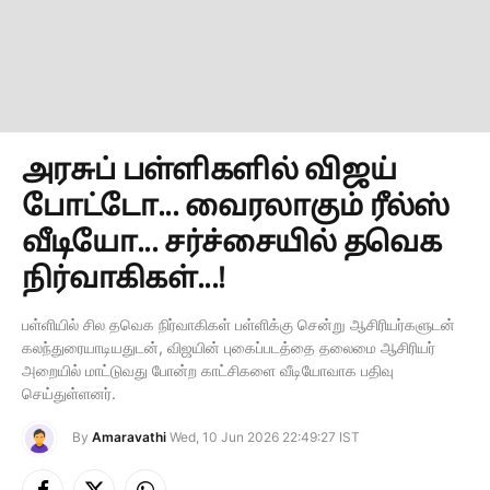
அரசுப் பள்ளிகளில் விஜய்
போட்டோ... வைரலாகும் ரீல்ஸ்
வீடியோ... சர்ச்சையில் தவெக
நிர்வாகிகள்...!
பள்ளியில் சில தவெக நிர்வாகிகள் பள்ளிக்கு சென்று ஆசிரியர்களுடன்
கலந்துரையாடியதுடன், விஜயின் புகைப்படத்தை தலைமை ஆசிரியர்
அறையில் மாட்டுவது போன்ற காட்சிகளை வீடியோவாக பதிவு
செய்துள்ளனர்.
By
Amaravathi
Wed, 10 Jun 2026 22:49:27 IST