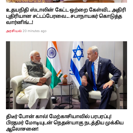
உதயநிதி ஸ்டாலின் கேட்ட ஒற்றை கேள்வி... அதிரி
புதிரியான சட்டப்பேரவை... சபாநாயகர் கொடுத்த
வார்னிங்...!
20 minutes ago
அரசியல்
திடீர் போன் கால்! மேற்காசியாவில் பரபரப்பு!
பிரதமர் மோடியுடன் நெதன்யாகு நடத்திய முக்கிய
ஆலோசனை!