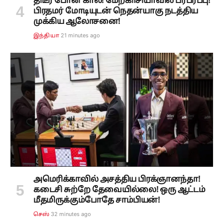
திடீர் போன் கால்! மேற்காசியாவில் பரபரப்பு!
பிரதமர் மோடியுடன் நெதன்யாகு நடத்திய
முக்கிய ஆலோசனை!
21 minutes ago
இந்தியா
அமெரிக்காவில் அசத்திய பிரக்ஞானந்தா!
கடைசி சுற்றே தேவையில்லை! ஒரு ஆட்டம்
மீதமிருக்கும்போதே சாம்பியன்!
32 minutes ago
செஸ்