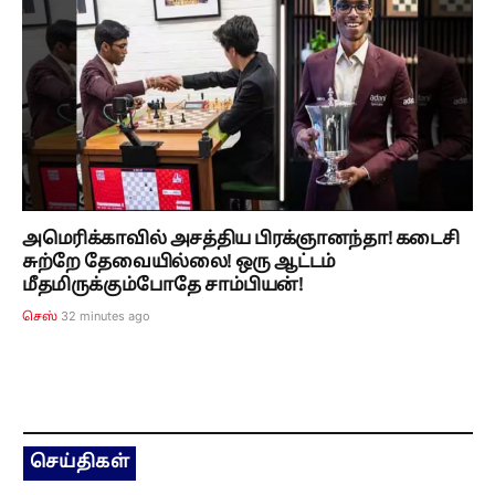
அமெரிக்காவில் அசத்திய பிரக்ஞானந்தா! கடைசி
சுற்றே தேவையில்லை! ஒரு ஆட்டம்
மீதமிருக்கும்போதே சாம்பியன்!
32 minutes ago
செஸ்
செய்திகள்