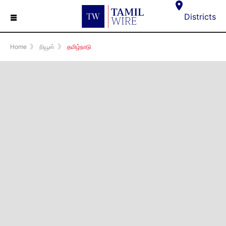
☰
Districts
Home
》
நியூஸ்
》
தமிழ்நாடு