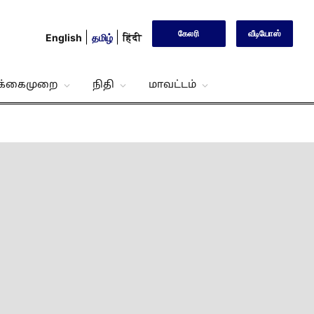
கேலரி
வீடியோஸ்
English
தமிழ்
हिंदी
்க்கைமுறை
நிதி
மாவட்டம்