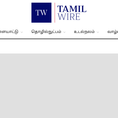
ளையாட்டு
தொழில்நுட்பம்
உடல்நலம்
வாழ