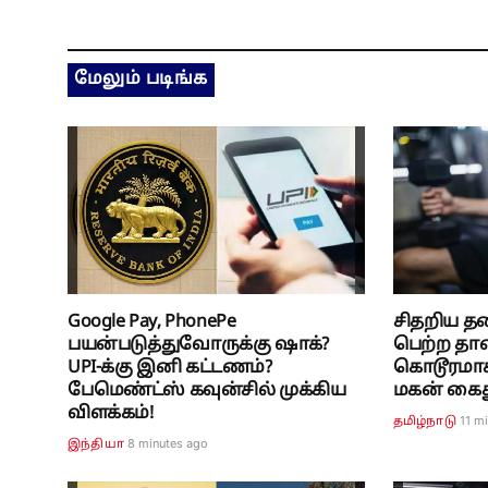
மேலும் படிங்க
Google Pay, PhonePe
சிதறிய தல
பயன்படுத்துவோருக்கு ஷாக்?
பெற்ற தா
UPI-க்கு இனி கட்டணம்?
கொடூரமாக
பேமெண்ட்ஸ் கவுன்சில் முக்கிய
மகன் கைது.
விளக்கம்!
11 m
தமிழ்நாடு
9 minutes ago
இந்தியா