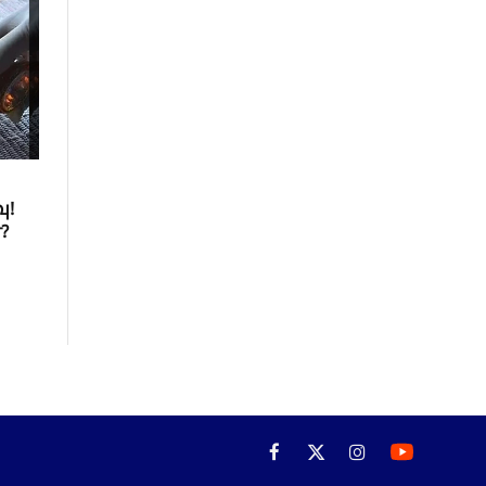
ு!
?
Facebook
X
Instagram
(Twitter)