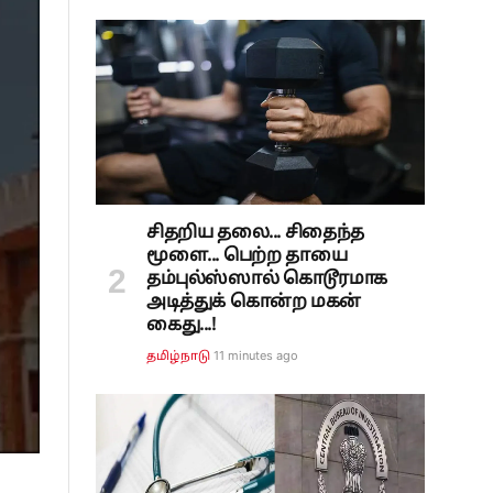
சிதறிய தலை... சிதைந்த
மூளை... பெற்ற தாயை
தம்புல்ஸ்ஸால் கொடூரமாக
அடித்துக் கொன்ற மகன்
கைது...!
11 minutes ago
தமிழ்நாடு