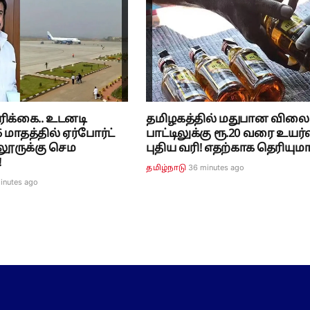
ரிக்கை.. உடனடி
தமிழகத்தில் மதுபான விலை
 மாதத்தில் ஏர்போர்ட்
பாட்டிலுக்கு ரூ.20 வரை உயர்வ
லூருக்கு செம
புதிய வரி! எதற்காக தெரியுமா
!
36 minutes ago
தமிழ்நாடு
inutes ago