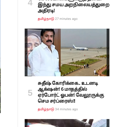
இந்து சமய அறநிலையத்துறை
அதிரடி!
27 minutes ago
தமிழ்நாடு
சுதீஷ் கோரிக்கை.. உடனடி
ஆக்‌ஷன்! 6 மாதத்தில்
ஏர்போர்ட் ஓபன்! வேலூருக்கு
செம சர்ப்ரைஸ்!!
34 minutes ago
தமிழ்நாடு