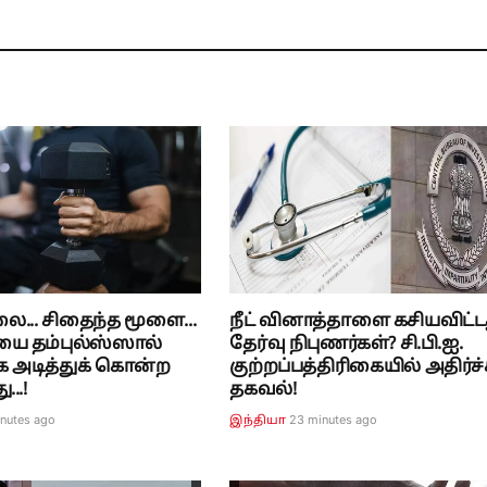
ை... சிதைந்த மூளை...
நீட் வினாத்தாளை கசியவிட்ட
யை தம்புல்ஸ்ஸால்
தேர்வு நிபுணர்கள்? சி.பி.ஐ.
 அடித்துக் கொன்ற
குற்றப்பத்திரிகையில் அதிர்ச்
..!
தகவல்!
inutes ago
23 minutes ago
இந்தியா