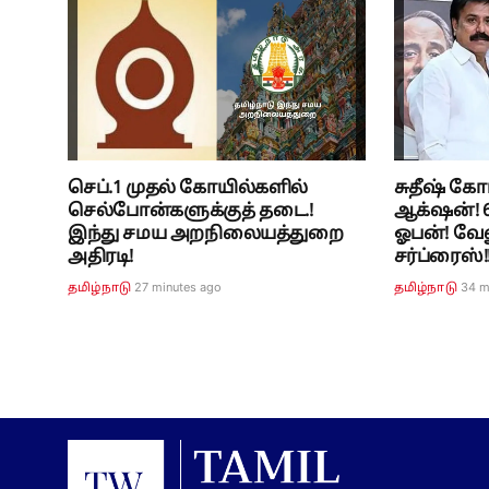
செப்.1 முதல் கோயில்களில்
சுதீஷ் கோ
செல்போன்களுக்குத் தடை.!
ஆக்‌ஷன்! 6
இந்து சமய அறநிலையத்துறை
ஓபன்! வே
அதிரடி!
சர்ப்ரைஸ்!
27 minutes ago
34 m
தமிழ்நாடு
தமிழ்நாடு