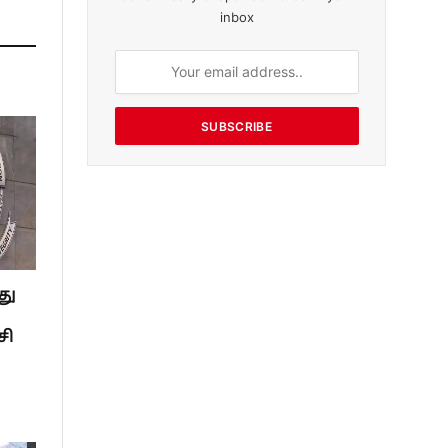
inbox
SUBSCRIBE
து
சி