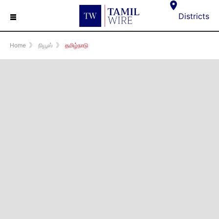
☰
Districts
Home
》
நியூஸ்
》
தமிழ்நாடு