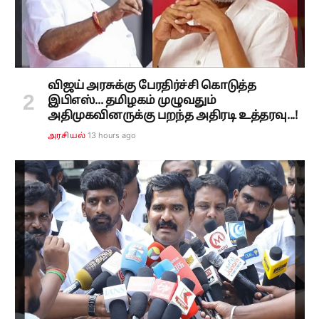
விஜய் அரசுக்கு பேரதிர்ச்சி கொடுத்த
இபிஎஸ்... தமிழகம் முழுவதும்
அதிமுகவினருக்கு பறந்த அதிரடி உத்தரவு...!
13 hours ago
அரசியல்