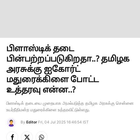
பிளாஸ்டிக் தடை
பின்பற்றப்படுகிறதா..? தமிழக
அரசுக்கு ஐகோர்ட்
மதுரைக்கிளை போட்ட
உத்தரவு என்ன..?
பிளாஸ்டிக் தடையை முறையாக அமல்படுத்த தமிழக அரசுக்கு சென்னை
உயர்நீதிமன்ற மதுரைக்கிளை உத்தரவிட்டுள்ளது.
By
Editor
Fri, 04 Jul 2025 16:46:54 IST