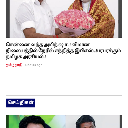
சென்னை வந்த அமித் ஷா..! விமான
நிலையத்தில் நேரில் சந்தித்த இபிஎஸ்..!பரபரக்கும்
தமிழக அரசியல்.!
14 hours ago
தமிழ்நாடு
செய்திகள்