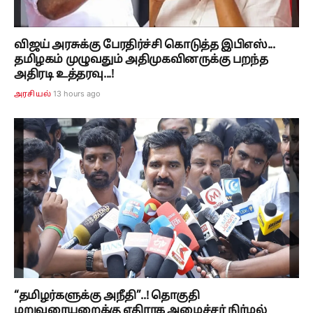
விஜய் அரசுக்கு பேரதிர்ச்சி கொடுத்த இபிஎஸ்...
தமிழகம் முழுவதும் அதிமுகவினருக்கு பறந்த
அதிரடி உத்தரவு...!
13 hours ago
அரசியல்
“தமிழர்களுக்கு அநீதி”..! தொகுதி
மறுவரையறைக்கு எதிராக அமைச்சர் நிர்மல்